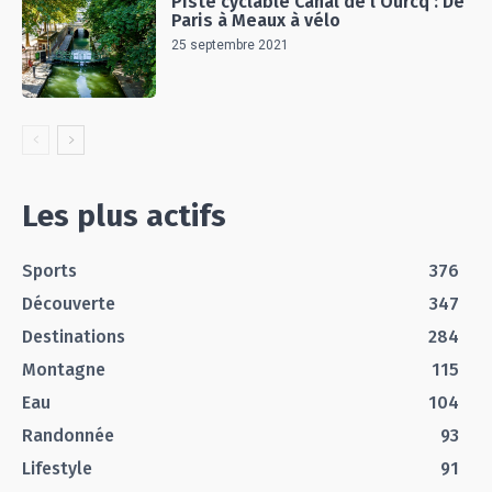
Piste cyclable Canal de l’Ourcq : De
Paris à Meaux à vélo
25 septembre 2021
Les plus actifs
Sports
376
Découverte
347
Destinations
284
Montagne
115
Eau
104
Randonnée
93
Lifestyle
91