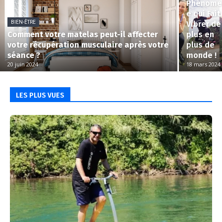
Phénomè
e qui Fait
BIEN-ÊTRE
Vibrer de
Comment votre matelas peut-il affecter
plus en
votre récupération musculaire après votre
plus de
séance ?
monde !
20 juin 2024
18 mars 2024
LES PLUS VUES