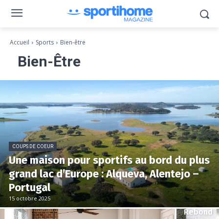
Accueil
Sports
Bien-être
Bien-Être
COUPS DE COEUR
Une maison pour sportifs au bord du plus
grand lac d’Europe : Alqueva, Alentejo –
BIEN-ÊTRE
Portugal
Kangooj
15 octobre 2025
mp : Le
Rebond