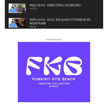
#Ep3 VLOG : DIRECTION L'AUVERGNE !
14:24
#EP5 VLOG : GOLF, ESCALADE ET FONDUE EN
MONTAGNE
09:34
#EP6 VLOG : SKI & RANDONNÉE DANS LES
ALPES
- Advertisment -
06:41
#EP7 VLOG : DE LA RAQUETTE EN PLEIN MILIEU
DU BEAUFORTAIN
04:09
#Ep8 VLOG : DÉCOUVERTE DU VERCORS ET DU
BASSIN GRENOBLOIS !
09:04
#Ep9 VLOG : UN SPORTIHOME CHEZ
SPORTIHOME !
07:21
#Ep10 VLOG : UN SEJOUR SPORTIF PROCHE DE
PARIS !
07:37
#Ep11 VLOG : SÉJOUR AU BORD DE LA SAÔNE