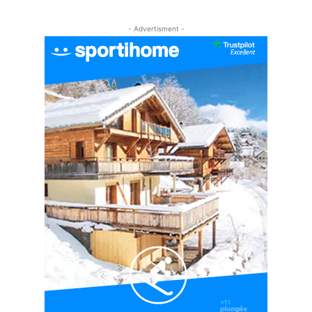
#EP5 VLOG : GOLF, ESCALADE ET FONDUE EN
MONTAGNE
- Advertisment -
09:34
#EP6 VLOG : SKI & RANDONNÉE DANS LES
ALPES
06:41
#EP7 VLOG : DE LA RAQUETTE EN PLEIN MILIEU
DU BEAUFORTAIN
04:09
#Ep8 VLOG : DÉCOUVERTE DU VERCORS ET DU
BASSIN GRENOBLOIS !
09:04
#Ep9 VLOG : UN SPORTIHOME CHEZ
SPORTIHOME !
07:21
#Ep10 VLOG : UN SEJOUR SPORTIF PROCHE DE
PARIS !
07:37
#Ep11 VLOG : SÉJOUR AU BORD DE LA SAÔNE
ET AU LAC D’AIGUEBELETTE
05:55
#Ep12 VLOG : ANNECY, ENTRE LAC ET