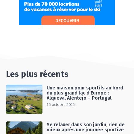
MONTAGNE
06:26
#Ep13 VLOG : DIRECTION LES LANDES POUR
UN SÉJOUR SPORT & NATURE
07:19
#Ep14 VLOG : TEAM BUILDING DANS LES
LANDES
04:30
#EP15 VLOG : DÉCOUVERTE DU VENTOUX AVEC
ON PISTE !
07:25
Les plus récents
Une maison pour sportifs au bord
du plus grand lac d’Europe :
Alqueva, Alentejo – Portugal
15 octobre 2025
Se relaxer dans son jardin, rien de
mieux après une journée sportive