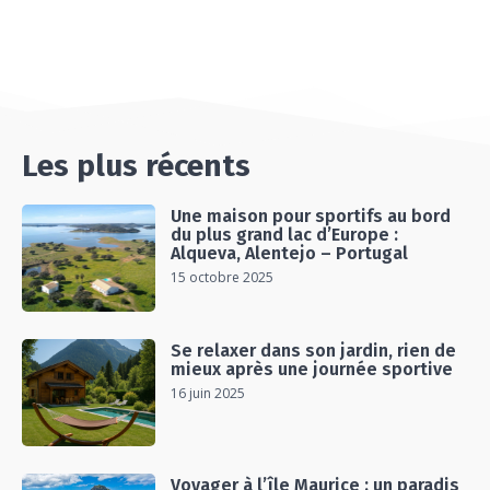
#Ep14 VLOG : TEAM BUILDING DANS LES
LANDES
04:30
#EP15 VLOG : DÉCOUVERTE DU VENTOUX AVEC
ON PISTE !
07:25
Les plus récents
Une maison pour sportifs au bord
du plus grand lac d’Europe :
Alqueva, Alentejo – Portugal
15 octobre 2025
Se relaxer dans son jardin, rien de
mieux après une journée sportive
16 juin 2025
Voyager à l’île Maurice : un paradis