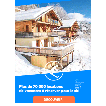
06:41
#EP7 VLOG : DE LA RAQUETTE EN PLEIN MILIEU
DU BEAUFORTAIN
04:09
#Ep8 VLOG : DÉCOUVERTE DU VERCORS ET DU
BASSIN GRENOBLOIS !
09:04
#Ep9 VLOG : UN SPORTIHOME CHEZ
SPORTIHOME !
07:21
#Ep10 VLOG : UN SEJOUR SPORTIF PROCHE DE
PARIS !
07:37
#Ep11 VLOG : SÉJOUR AU BORD DE LA SAÔNE
ET AU LAC D’AIGUEBELETTE
05:55
#Ep12 VLOG : ANNECY, ENTRE LAC ET
MONTAGNE
06:26
#Ep13 VLOG : DIRECTION LES LANDES POUR
UN SÉJOUR SPORT & NATURE
07:19