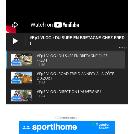
#Ep1 VLOG : DU SURF EN BRETAGNE CHEZ FRED
!
11:30
#Ep1 VLOG : DU SURF EN BRETAGNE CHEZ
FRED !
11:30
#Ep2 VLOG : ROAD TRIP D'ANNECY À LA CÔTE
D'AZUR !
15:43
#Ep3 VLOG : DIRECTION L'AUVERGNE !
14:24
#EP5 VLOG : GOLF, ESCALADE ET FONDUE EN
MONTAGNE
- Advertisment -
09:34
#EP6 VLOG : SKI & RANDONNÉE DANS LES
ALPES