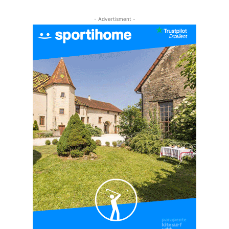
#EP5 VLOG : GOLF, ESCALADE ET FONDUE EN
MONTAGNE
- Advertisment -
09:34
#EP6 VLOG : SKI & RANDONNÉE DANS LES
ALPES
06:41
#EP7 VLOG : DE LA RAQUETTE EN PLEIN MILIEU
DU BEAUFORTAIN
04:09
#Ep8 VLOG : DÉCOUVERTE DU VERCORS ET DU
BASSIN GRENOBLOIS !
09:04
#Ep9 VLOG : UN SPORTIHOME CHEZ
SPORTIHOME !
07:21
#Ep10 VLOG : UN SEJOUR SPORTIF PROCHE DE
PARIS !
07:37
#Ep11 VLOG : SÉJOUR AU BORD DE LA SAÔNE
ET AU LAC D’AIGUEBELETTE
05:55
#Ep12 VLOG : ANNECY, ENTRE LAC ET
MONTAGNE