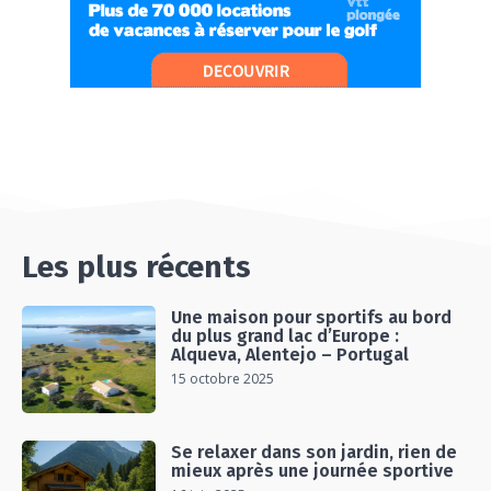
06:26
#Ep13 VLOG : DIRECTION LES LANDES POUR
UN SÉJOUR SPORT & NATURE
07:19
#Ep14 VLOG : TEAM BUILDING DANS LES
LANDES
04:30
#EP15 VLOG : DÉCOUVERTE DU VENTOUX AVEC
ON PISTE !
07:25
Les plus récents
Une maison pour sportifs au bord
du plus grand lac d’Europe :
Alqueva, Alentejo – Portugal
15 octobre 2025
Se relaxer dans son jardin, rien de
mieux après une journée sportive