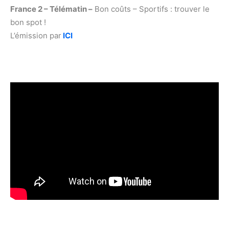
France 2 – Télématin –
Bon coûts – Sportifs : trouver le
bon spot !
L’émission par
ICI