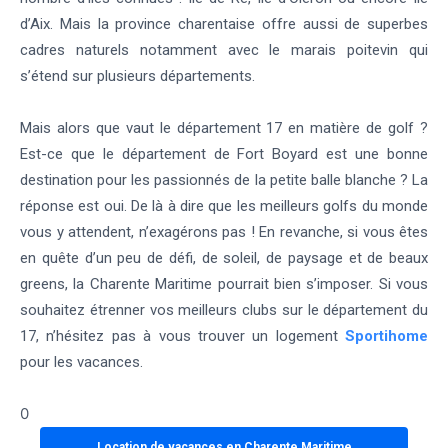
d’Aix. Mais la province charentaise offre aussi de superbes
cadres naturels notamment avec le marais poitevin qui
s’étend sur plusieurs départements.
Mais alors que vaut le département 17 en matière de golf ?
Est-ce que le département de Fort Boyard est une bonne
destination pour les passionnés de la petite balle blanche ? La
réponse est oui. De là à dire que les meilleurs golfs du monde
vous y attendent, n’exagérons pas ! En revanche, si vous êtes
en quête d’un peu de défi, de soleil, de paysage et de beaux
greens, la Charente Maritime pourrait bien s’imposer. Si vous
souhaitez étrenner vos meilleurs clubs sur le département du
17, n’hésitez pas à vous trouver un logement
Sportihome
pour les vacances.
0
Location de vacances en Charente Maritime