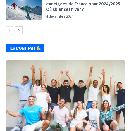
enneigées de France pour 2024/2025 –
Où skier cet hiver ?
4 décembre 2024
ILS L'ONT FAIT