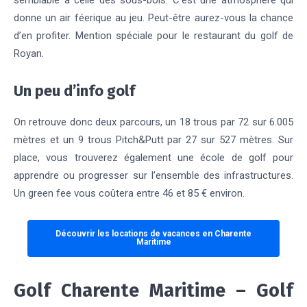
semblable à celle des sous-bois. C’est une atmosphère qui
donne un air féerique au jeu. Peut-être aurez-vous la chance
d’en profiter. Mention spéciale pour le restaurant du golf de
Royan.
Un peu d’info golf
On retrouve donc deux parcours, un 18 trous par 72 sur 6.005
mètres et un 9 trous Pitch&Putt par 27 sur 527 mètres. Sur
place, vous trouverez également une école de golf pour
apprendre ou progresser sur l’ensemble des infrastructures.
Un green fee vous coûtera entre 46 et 85 € environ.
Découvrir les locations de vacances en Charente
Maritime
Golf Charente Maritime – Golf