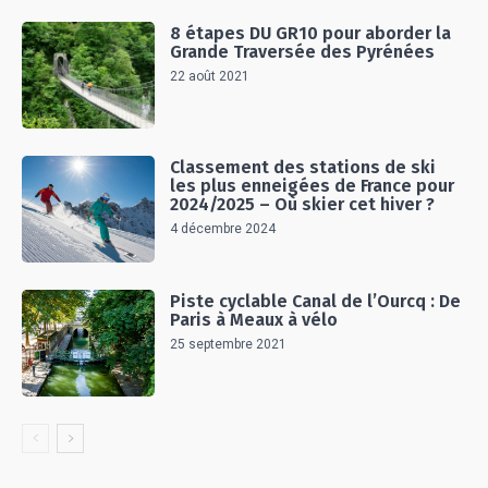
8 étapes DU GR10 pour aborder la
Grande Traversée des Pyrénées
22 août 2021
Classement des stations de ski
les plus enneigées de France pour
2024/2025 – Où skier cet hiver ?
4 décembre 2024
Piste cyclable Canal de l’Ourcq : De
Paris à Meaux à vélo
25 septembre 2021