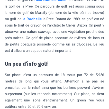
Troisième golf en
Charente Maritime
de l’article, on retrouve
le golf de la Prée. Ce parcours de golf est aussi connu sous
le nom de golf de Marsilly (du nom de la ville où il se trouve)
ou golf de
la Rochelle
la Prée. Datant de 1989, ce golf est né
sous le trait de crayon de l’architecte Olivier Brizon. On peut y
observer une nature sauvage avec une végétation proche des
prés salées. Ce golf de plaine ponctué de rivières, de lacs et
de petits bosquets possède comme un air d’Ecosse. Le lieu
est d’ailleurs un espace naturel important.
Un peu d’info golf
Sur place, c’est un parcours de 18 trous par 72 de 5.956
mètres de long qui vous attend. Attention à ne pas se
précipiter, car le relief ainsi que les bunkers peuvent s’avérer
surprenant (sur les rebonds notamment). Sur place, se tient
également une zone d’entraînement. Un green fee vous
coûtera entre 50 et 70 € environ.