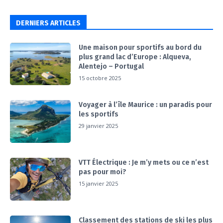
DERNIERS ARTICLES
Une maison pour sportifs au bord du
plus grand lac d’Europe : Alqueva,
Alentejo – Portugal
15 octobre 2025
Voyager à l’île Maurice : un paradis pour
les sportifs
29 janvier 2025
VTT Électrique : Je m’y mets ou ce n’est
pas pour moi?
15 janvier 2025
Classement des stations de ski les plus