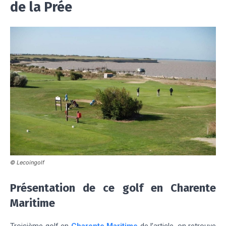
de la Prée
© Lecoingolf
Présentation de ce golf en Charente
Maritime