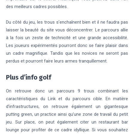
des meilleurs cadres possibles.
Du côté du jeu, les trous s’enchaînent bien et il ne faudra pas
laisser la beauté du site vous déconcentrer. Le parcours allie
à la fois un zeste de technicité et une grande accessibilité.
Les joueurs expérimentés pourront donc se faire plaisir dans
un cadre magnifique. Tandis que les novices ne seront pas
perdus et pourront faire leurs armes tranquillement.
Plus d’info golf
On retrouve donc un parcours 9 trous combinant les
caractéristiques du Link et du parcours cible. En matière
d’infrastructures, on retrouve également un gigantesque
putting green, un practice ainsi qu’une zone de travail du petit
jeu. Sur place, on peut également citer un restaurant bar
lounge pour profiter de ce cadre idyllique. Si vous souhaitez