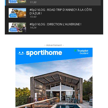
11:30
#Ep2 VLOG : ROAD TRIP D'ANNECY À LA CÔTE
D'AZUR !
15:43
#Ep3 VLOG : DIRECTION L'AUVERGNE !
14:24
#EP5 VLOG : GOLF, ESCALADE ET FONDUE EN
MONTAGNE
- Advertisment -
09:34
#EP6 VLOG : SKI & RANDONNÉE DANS LES
ALPES
06:41
#EP7 VLOG : DE LA RAQUETTE EN PLEIN MILIEU
DU BEAUFORTAIN
04:09
#Ep8 VLOG : DÉCOUVERTE DU VERCORS ET DU
BASSIN GRENOBLOIS !
09:04
#Ep9 VLOG : UN SPORTIHOME CHEZ
SPORTIHOME !
07:21