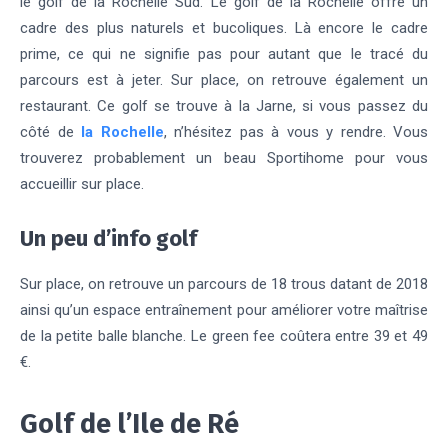
le golf de la Rochelle Sud. Le golf de la Rochelle offre un
cadre des plus naturels et bucoliques. Là encore le cadre
prime, ce qui ne signifie pas pour autant que le tracé du
parcours est à jeter. Sur place, on retrouve également un
restaurant. Ce golf se trouve à la Jarne, si vous passez du
côté de
la Rochelle
, n’hésitez pas à vous y rendre. Vous
trouverez probablement un beau Sportihome pour vous
accueillir sur place.
Un peu d’info golf
Sur place, on retrouve un parcours de 18 trous datant de 2018
ainsi qu’un espace entraînement pour améliorer votre maîtrise
de la petite balle blanche. Le green fee coûtera entre 39 et 49
€.
Golf de l’Ile de Ré