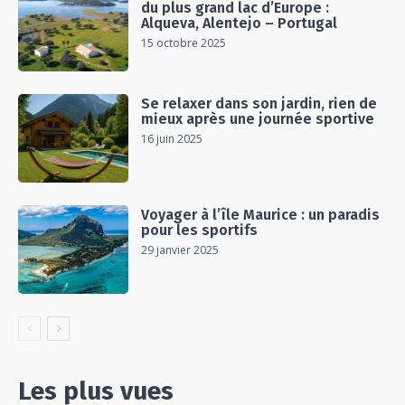
du plus grand lac d’Europe :
Alqueva, Alentejo – Portugal
15 octobre 2025
Se relaxer dans son jardin, rien de
mieux après une journée sportive
16 juin 2025
Voyager à l’île Maurice : un paradis
pour les sportifs
29 janvier 2025
Les plus vues