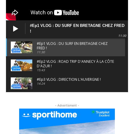
#Ep1 VLOG : DU SURF EN BRETAGNE CHEZ FRED
!
11:30
#Ep1 VLOG : DU SURF EN BRETAGNE CHEZ
FRED !
11:30
#Ep2 VLOG : ROAD TRIP D'ANNECY À LA CÔTE
D'AZUR !
15:43
#Ep3 VLOG : DIRECTION L'AUVERGNE !
14:24
#EP5 VLOG : GOLF, ESCALADE ET FONDUE EN
MONTAGNE
- Advertisment -
09:34
#EP6 VLOG : SKI & RANDONNÉE DANS LES
ALPES
06:41
#EP7 VLOG : DE LA RAQUETTE EN PLEIN MILIEU