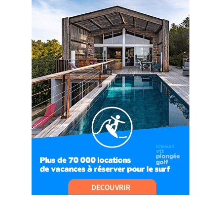
DU BEAUFORTAIN
04:09
#Ep8 VLOG : DÉCOUVERTE DU VERCORS ET DU
BASSIN GRENOBLOIS !
09:04
#Ep9 VLOG : UN SPORTIHOME CHEZ
SPORTIHOME !
07:21
#Ep10 VLOG : UN SEJOUR SPORTIF PROCHE DE
PARIS !
07:37
#Ep11 VLOG : SÉJOUR AU BORD DE LA SAÔNE
ET AU LAC D’AIGUEBELETTE
05:55
#Ep12 VLOG : ANNECY, ENTRE LAC ET
MONTAGNE
06:26
#Ep13 VLOG : DIRECTION LES LANDES POUR
UN SÉJOUR SPORT & NATURE
07:19
#Ep14 VLOG : TEAM BUILDING DANS LES
LANDES
04:30