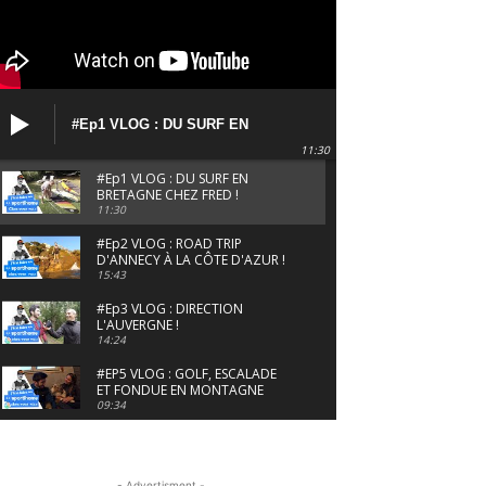
#Ep1 VLOG : DU SURF EN
BRETAGNE CHEZ FRED !
11:30
#Ep1 VLOG : DU SURF EN
BRETAGNE CHEZ FRED !
11:30
#Ep2 VLOG : ROAD TRIP
D'ANNECY À LA CÔTE D'AZUR !
15:43
#Ep3 VLOG : DIRECTION
L'AUVERGNE !
14:24
#EP5 VLOG : GOLF, ESCALADE
ET FONDUE EN MONTAGNE
09:34
#EP6 VLOG : SKI & RANDONNÉE
DANS LES ALPES
06:41
- Advertisment -