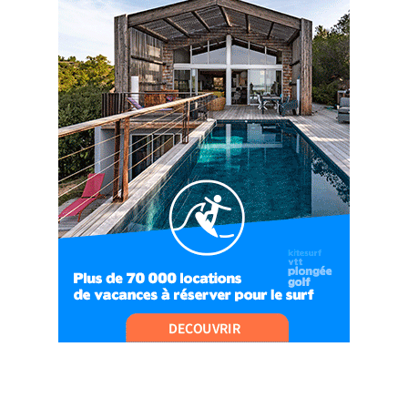
04:09
#Ep8 VLOG : DÉCOUVERTE DU VERCORS ET DU
BASSIN GRENOBLOIS !
09:04
#Ep9 VLOG : UN SPORTIHOME CHEZ
SPORTIHOME !
07:21
#Ep10 VLOG : UN SEJOUR SPORTIF PROCHE DE
PARIS !
07:37
#Ep11 VLOG : SÉJOUR AU BORD DE LA SAÔNE
ET AU LAC D’AIGUEBELETTE
05:55
#Ep12 VLOG : ANNECY, ENTRE LAC ET
MONTAGNE
06:26
#Ep13 VLOG : DIRECTION LES LANDES POUR
UN SÉJOUR SPORT & NATURE
07:19
#Ep14 VLOG : TEAM BUILDING DANS LES
LANDES
04:30