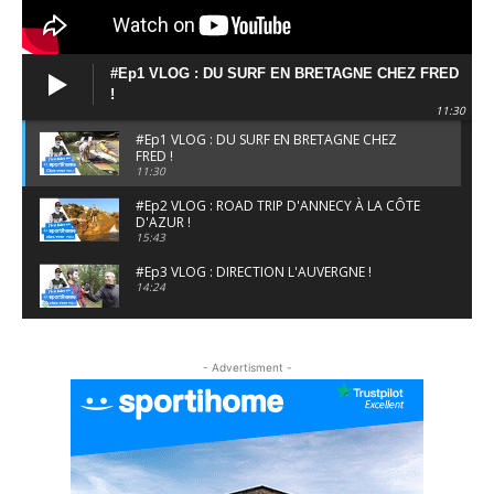
#Ep1 VLOG : DU SURF EN BRETAGNE CHEZ FRED
!
11:30
#Ep1 VLOG : DU SURF EN BRETAGNE CHEZ
FRED !
11:30
#Ep2 VLOG : ROAD TRIP D'ANNECY À LA CÔTE
D'AZUR !
15:43
#Ep3 VLOG : DIRECTION L'AUVERGNE !
14:24
#EP5 VLOG : GOLF, ESCALADE ET FONDUE EN
MONTAGNE
- Advertisment -
09:34
#EP6 VLOG : SKI & RANDONNÉE DANS LES
ALPES
06:41
#EP7 VLOG : DE LA RAQUETTE EN PLEIN MILIEU
DU BEAUFORTAIN