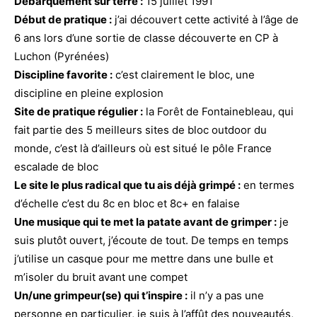
Débarquement sur terre :
15 juillet 1991
Début de pratique :
j’ai découvert cette activité à l’âge de
6 ans lors d’une sortie de classe découverte en CP à
Luchon (Pyrénées)
Discipline favorite :
c’est clairement le bloc, une
discipline en pleine explosion
Site de pratique régulier :
la Forêt de Fontainebleau, qui
fait partie des 5 meilleurs sites de bloc outdoor du
monde, c’est là d’ailleurs où est situé le pôle France
escalade de bloc
Le site le plus radical que tu ais déjà grimpé :
en termes
d’échelle c’est du 8c en bloc et 8c+ en falaise
Une musique qui te met la patate avant de grimper :
je
suis plutôt ouvert, j’écoute de tout. De temps en temps
j’utilise un casque pour me mettre dans une bulle et
m’isoler du bruit avant une compet
Un/une grimpeur(se) qui t’inspire :
il n’y a pas une
personne en particulier, je suis à l’affût des nouveautés,