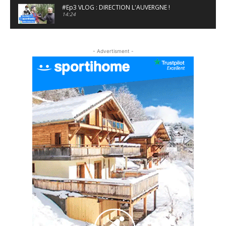
#Ep3 VLOG : DIRECTION L'AUVERGNE !
14:24
#EP5 VLOG : GOLF, ESCALADE ET FONDUE EN
MONTAGNE
- Advertisment -
09:34
#EP6 VLOG : SKI & RANDONNÉE DANS LES
ALPES
06:41
#EP7 VLOG : DE LA RAQUETTE EN PLEIN MILIEU
DU BEAUFORTAIN
04:09
#Ep8 VLOG : DÉCOUVERTE DU VERCORS ET DU
BASSIN GRENOBLOIS !
09:04
#Ep9 VLOG : UN SPORTIHOME CHEZ
SPORTIHOME !
07:21
#Ep10 VLOG : UN SEJOUR SPORTIF PROCHE DE
PARIS !
07:37
#Ep11 VLOG : SÉJOUR AU BORD DE LA SAÔNE