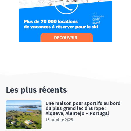
ET AU LAC D’AIGUEBELETTE
05:55
#Ep12 VLOG : ANNECY, ENTRE LAC ET
MONTAGNE
06:26
#Ep13 VLOG : DIRECTION LES LANDES POUR
UN SÉJOUR SPORT & NATURE
07:19
#Ep14 VLOG : TEAM BUILDING DANS LES
LANDES
04:30
#EP15 VLOG : DÉCOUVERTE DU VENTOUX AVEC
ON PISTE !
07:25
Les plus récents
Une maison pour sportifs au bord
du plus grand lac d’Europe :
Alqueva, Alentejo – Portugal
15 octobre 2025