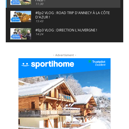
11:30
#Ep2 VLOG : ROAD TRIP D'ANNECY À LA CÔTE
D'AZUR !
15:43
#Ep3 VLOG : DIRECTION L'AUVERGNE !
14:24
#EP5 VLOG : GOLF, ESCALADE ET FONDUE EN
MONTAGNE
- Advertisment -
09:34
#EP6 VLOG : SKI & RANDONNÉE DANS LES
ALPES
06:41
#EP7 VLOG : DE LA RAQUETTE EN PLEIN MILIEU
DU BEAUFORTAIN
04:09
#Ep8 VLOG : DÉCOUVERTE DU VERCORS ET DU
BASSIN GRENOBLOIS !
09:04
#Ep9 VLOG : UN SPORTIHOME CHEZ
SPORTIHOME !
07:21