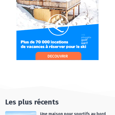
#Ep10 VLOG : UN SEJOUR SPORTIF PROCHE DE
PARIS !
07:37
#Ep11 VLOG : SÉJOUR AU BORD DE LA SAÔNE
ET AU LAC D’AIGUEBELETTE
05:55
#Ep12 VLOG : ANNECY, ENTRE LAC ET
MONTAGNE
06:26
#Ep13 VLOG : DIRECTION LES LANDES POUR
UN SÉJOUR SPORT & NATURE
07:19
#Ep14 VLOG : TEAM BUILDING DANS LES
LANDES
04:30
#EP15 VLOG : DÉCOUVERTE DU VENTOUX AVEC
ON PISTE !
07:25
Les plus récents
Une maison pour sportifs au bord