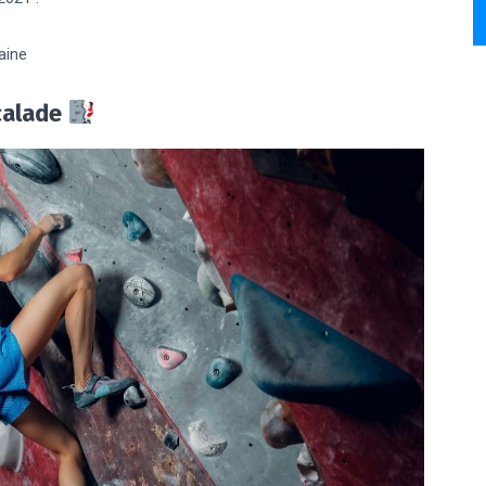
aine
calade