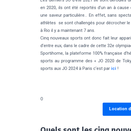
Les derniers JO d’été 2021 se sont déroulés du
en 2020, ils ont été reportés d’un an à caus
une saveur particulière… En effet, sans spect
athlètes se sont challengés pour décrocher le 
à Rio il y a maintenant 7 ans.
Cinq nouveaux sports ont donc fait leur appari
d’entre eux, dans le cadre de cette 32e olympia
Sportihome, la plateforme 100% française d’h
sports au programme des « JO 2020 de Tokyo
sports aux JO 2024 à Paris c’est par
ici
!
0
Location 
Quels sont les cinq nouv