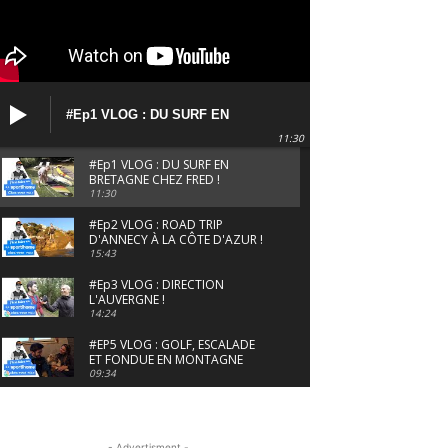
#Ep1 VLOG : DU SURF EN
BRETAGNE CHEZ FRED !
11:30
#Ep1 VLOG : DU SURF EN
BRETAGNE CHEZ FRED !
11:30
#Ep2 VLOG : ROAD TRIP
D'ANNECY À LA CÔTE D'AZUR !
15:43
#Ep3 VLOG : DIRECTION
L'AUVERGNE !
14:24
#EP5 VLOG : GOLF, ESCALADE
ET FONDUE EN MONTAGNE
09:34
#EP6 VLOG : SKI & RANDONNÉE
DANS LES ALPES
06:41
- Advertisment -