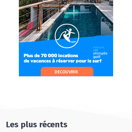
07:21
#Ep10 VLOG : UN SEJOUR SPORTIF PROCHE DE
PARIS !
07:37
#Ep11 VLOG : SÉJOUR AU BORD DE LA SAÔNE
ET AU LAC D’AIGUEBELETTE
05:55
#Ep12 VLOG : ANNECY, ENTRE LAC ET
MONTAGNE
06:26
#Ep13 VLOG : DIRECTION LES LANDES POUR
UN SÉJOUR SPORT & NATURE
07:19
#Ep14 VLOG : TEAM BUILDING DANS LES
LANDES
04:30
#EP15 VLOG : DÉCOUVERTE DU VENTOUX AVEC
ON PISTE !
07:25
Les plus récents