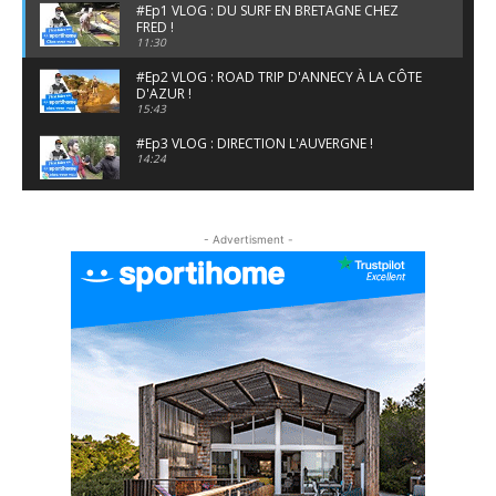
#Ep1 VLOG : DU SURF EN BRETAGNE CHEZ
FRED !
11:30
#Ep2 VLOG : ROAD TRIP D'ANNECY À LA CÔTE
D'AZUR !
15:43
#Ep3 VLOG : DIRECTION L'AUVERGNE !
14:24
#EP5 VLOG : GOLF, ESCALADE ET FONDUE EN
MONTAGNE
- Advertisment -
09:34
#EP6 VLOG : SKI & RANDONNÉE DANS LES
ALPES
06:41
#EP7 VLOG : DE LA RAQUETTE EN PLEIN MILIEU
DU BEAUFORTAIN
04:09
#Ep8 VLOG : DÉCOUVERTE DU VERCORS ET DU
BASSIN GRENOBLOIS !
09:04
#Ep9 VLOG : UN SPORTIHOME CHEZ
SPORTIHOME !