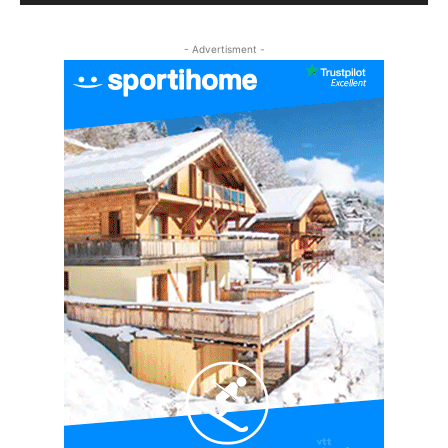
#EP5 VLOG : GOLF, ESCALADE ET FONDUE EN
MONTAGNE
- Advertisment -
09:34
#EP6 VLOG : SKI & RANDONNÉE DANS LES
ALPES
06:41
#EP7 VLOG : DE LA RAQUETTE EN PLEIN MILIEU
DU BEAUFORTAIN
04:09
#Ep8 VLOG : DÉCOUVERTE DU VERCORS ET DU
BASSIN GRENOBLOIS !
09:04
#Ep9 VLOG : UN SPORTIHOME CHEZ
SPORTIHOME !
07:21
#Ep10 VLOG : UN SEJOUR SPORTIF PROCHE DE
PARIS !
07:37
#Ep11 VLOG : SÉJOUR AU BORD DE LA SAÔNE
ET AU LAC D’AIGUEBELETTE
05:55
#Ep12 VLOG : ANNECY, ENTRE LAC ET