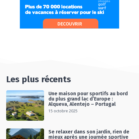
MONTAGNE
06:26
#Ep13 VLOG : DIRECTION LES LANDES POUR
UN SÉJOUR SPORT & NATURE
07:19
#Ep14 VLOG : TEAM BUILDING DANS LES
LANDES
04:30
#EP15 VLOG : DÉCOUVERTE DU VENTOUX AVEC
ON PISTE !
07:25
Les plus récents
Une maison pour sportifs au bord
du plus grand lac d’Europe :
Alqueva, Alentejo – Portugal
15 octobre 2025
Se relaxer dans son jardin, rien de
mieux après une journée sportive