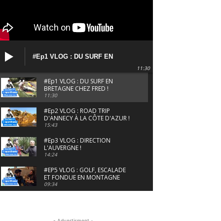
#Ep1 VLOG : DU SURF EN
BRETAGNE CHEZ FRED !
11:30
#Ep1 VLOG : DU SURF EN
BRETAGNE CHEZ FRED !
11:30
#Ep2 VLOG : ROAD TRIP
D'ANNECY À LA CÔTE D'AZUR !
15:43
#Ep3 VLOG : DIRECTION
L'AUVERGNE !
14:24
#EP5 VLOG : GOLF, ESCALADE
ET FONDUE EN MONTAGNE
09:34
#EP6 VLOG : SKI & RANDONNÉE
DANS LES ALPES
06:41
- Advertisment -