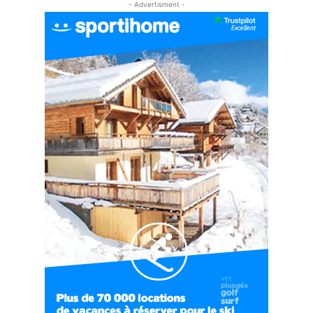
- Advertisment -
09:34
#EP6 VLOG : SKI & RANDONNÉE DANS LES
ALPES
06:41
#EP7 VLOG : DE LA RAQUETTE EN PLEIN MILIEU
DU BEAUFORTAIN
04:09
#Ep8 VLOG : DÉCOUVERTE DU VERCORS ET DU
BASSIN GRENOBLOIS !
09:04
#Ep9 VLOG : UN SPORTIHOME CHEZ
SPORTIHOME !
07:21
#Ep10 VLOG : UN SEJOUR SPORTIF PROCHE DE
PARIS !
07:37
#Ep11 VLOG : SÉJOUR AU BORD DE LA SAÔNE
ET AU LAC D’AIGUEBELETTE
05:55
#Ep12 VLOG : ANNECY, ENTRE LAC ET
MONTAGNE
06:26