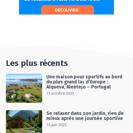
#Ep13 VLOG : DIRECTION LES LANDES POUR
UN SÉJOUR SPORT & NATURE
07:19
#Ep14 VLOG : TEAM BUILDING DANS LES
LANDES
04:30
#EP15 VLOG : DÉCOUVERTE DU VENTOUX AVEC
ON PISTE !
07:25
Les plus récents
Une maison pour sportifs au bord
du plus grand lac d’Europe :
Alqueva, Alentejo – Portugal
15 octobre 2025
Se relaxer dans son jardin, rien de
mieux après une journée sportive
16 juin 2025