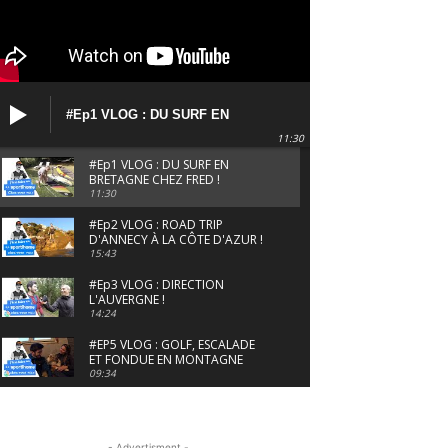
#Ep1 VLOG : DU SURF EN
BRETAGNE CHEZ FRED !
11:30
#Ep1 VLOG : DU SURF EN
BRETAGNE CHEZ FRED !
11:30
#Ep2 VLOG : ROAD TRIP
D'ANNECY À LA CÔTE D'AZUR !
15:43
#Ep3 VLOG : DIRECTION
L'AUVERGNE !
14:24
#EP5 VLOG : GOLF, ESCALADE
ET FONDUE EN MONTAGNE
09:34
#EP6 VLOG : SKI & RANDONNÉE
DANS LES ALPES
06:41
- Advertisment -