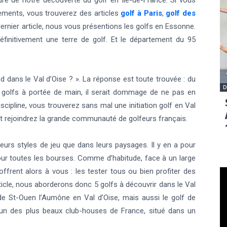
cadre de notre découverte du golf en Ile-de-France. Si vous
tements, vous trouverez des articles
golf à Paris
,
golf des
dernier article, nous vous présentions les golfs en Essonne.
définitivement une terre de golf. Et le département du 95
dans le Val d’Oise ? ». La réponse est toute trouvée : du
D
e golfs à portée de main, il serait dommage de ne pas en
iscipline, vous trouverez sans mal une initiation golf en Val
et rejoindrez la grande communauté de golfeurs français.
leurs styles de jeu que dans leurs paysages. Il y en a pour
pour toutes les bourses. Comme d’habitude, face à un large
’offrent alors à vous : les tester tous ou bien profiter des
icle, nous aborderons donc 5 golfs à découvrir dans le Val
de St-Ouen l’Aumône en Val d’Oise, mais aussi le golf de
’un des plus beaux club-houses de France, situé dans un