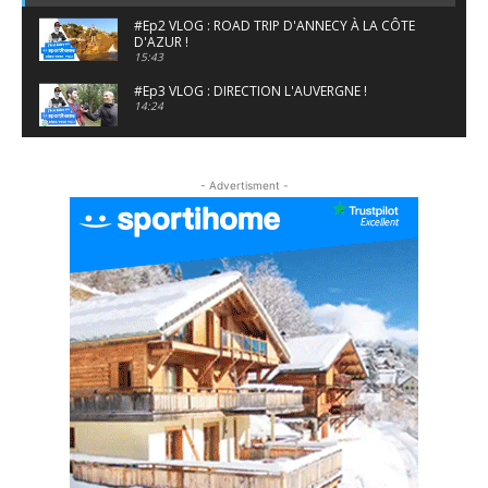
#Ep2 VLOG : ROAD TRIP D'ANNECY À LA CÔTE
D'AZUR !
15:43
#Ep3 VLOG : DIRECTION L'AUVERGNE !
14:24
#EP5 VLOG : GOLF, ESCALADE ET FONDUE EN
MONTAGNE
- Advertisment -
09:34
#EP6 VLOG : SKI & RANDONNÉE DANS LES
ALPES
06:41
#EP7 VLOG : DE LA RAQUETTE EN PLEIN MILIEU
DU BEAUFORTAIN
04:09
#Ep8 VLOG : DÉCOUVERTE DU VERCORS ET DU
BASSIN GRENOBLOIS !
09:04
#Ep9 VLOG : UN SPORTIHOME CHEZ
SPORTIHOME !
07:21
#Ep10 VLOG : UN SEJOUR SPORTIF PROCHE DE