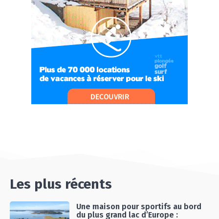
PARIS !
07:37
#Ep11 VLOG : SÉJOUR AU BORD DE LA SAÔNE
ET AU LAC D’AIGUEBELETTE
05:55
#Ep12 VLOG : ANNECY, ENTRE LAC ET
MONTAGNE
06:26
#Ep13 VLOG : DIRECTION LES LANDES POUR
UN SÉJOUR SPORT & NATURE
07:19
#Ep14 VLOG : TEAM BUILDING DANS LES
LANDES
04:30
#EP15 VLOG : DÉCOUVERTE DU VENTOUX AVEC
ON PISTE !
07:25
Les plus récents
Une maison pour sportifs au bord
du plus grand lac d’Europe :