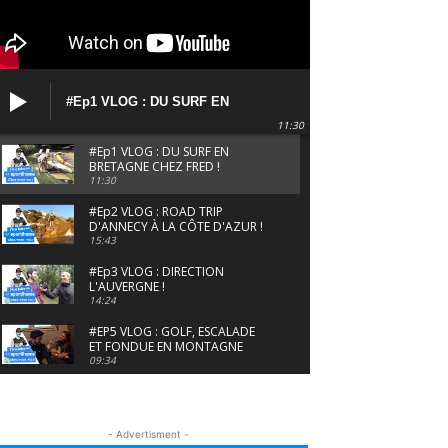
#Ep1 VLOG : DU SURF EN
BRETAGNE CHEZ FRED !
11:30
#Ep1 VLOG : DU SURF EN
BRETAGNE CHEZ FRED !
11:30
#Ep2 VLOG : ROAD TRIP
D'ANNECY À LA CÔTE D'AZUR !
15:43
#Ep3 VLOG : DIRECTION
L'AUVERGNE !
14:24
#EP5 VLOG : GOLF, ESCALADE
ET FONDUE EN MONTAGNE
09:34
#EP6 VLOG : SKI & RANDONNÉE
DANS LES ALPES
06:41
- Advertisment -