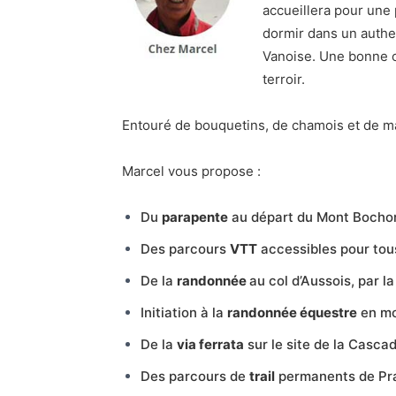
accueillera pour une 
dormir dans un authe
Vanoise. Une bonne o
terroir.
Entouré de bouquetins, de chamois et de ma
Marcel vous propose :
Du
parapente
au départ du Mont Bochor
Des parcours
VTT
accessibles pour tous
De la
randonnée
au col d’Aussois, par l
Initiation à la
randonnée équestre
en m
De la
via ferrata
sur le site de la Casca
Des parcours de
trail
permanents de Pr