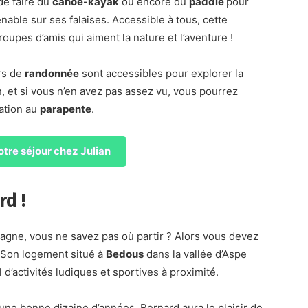
de faire du
canoë-kayak
ou encore du
paddle
pour
able sur ses falaises. Accessible à tous, cette
roupes d’amis qui aiment la nature et l’aventure !
rs de
randonnée
sont accessibles pour explorer la
et si vous n’en avez pas assez vu, vous pourrez
iation au
parapente
.
tre séjour chez Julian
d !
gne, vous ne savez pas où partir ? Alors vous devez
 Son logement situé à
Bedous
dans la vallée d’Aspe
 d’activités ludiques et sportives à proximité.
une bonne dizaine d’années, Bernard aura le plaisir de