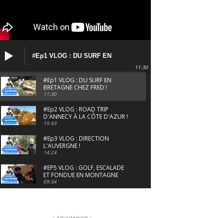
#Ep1 VLOG : DU SURF EN
BRETAGNE CHEZ FRED !
11:30
#Ep1 VLOG : DU SURF EN
BRETAGNE CHEZ FRED !
11:30
#Ep2 VLOG : ROAD TRIP
D'ANNECY À LA CÔTE D'AZUR !
15:43
#Ep3 VLOG : DIRECTION
L'AUVERGNE !
14:24
#EP5 VLOG : GOLF, ESCALADE
ET FONDUE EN MONTAGNE
09:34
#EP6 VLOG : SKI & RANDONNÉE
DANS LES ALPES
06:41
- Advertisment -