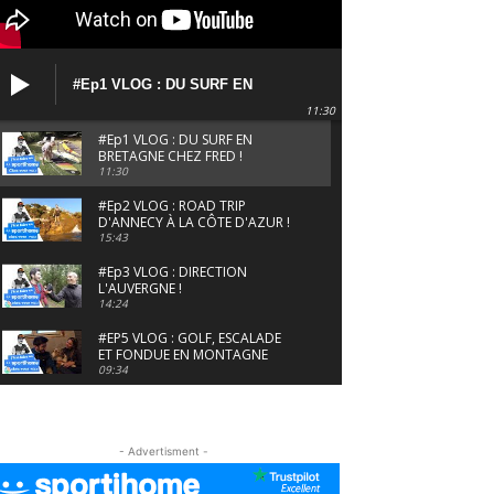
#Ep1 VLOG : DU SURF EN
BRETAGNE CHEZ FRED !
11:30
#Ep1 VLOG : DU SURF EN
BRETAGNE CHEZ FRED !
11:30
#Ep2 VLOG : ROAD TRIP
D'ANNECY À LA CÔTE D'AZUR !
15:43
#Ep3 VLOG : DIRECTION
L'AUVERGNE !
14:24
#EP5 VLOG : GOLF, ESCALADE
ET FONDUE EN MONTAGNE
09:34
#EP6 VLOG : SKI & RANDONNÉE
DANS LES ALPES
06:41
- Advertisment -
#EP7 VLOG : DE LA RAQUETTE
EN PLEIN MILIEU DU