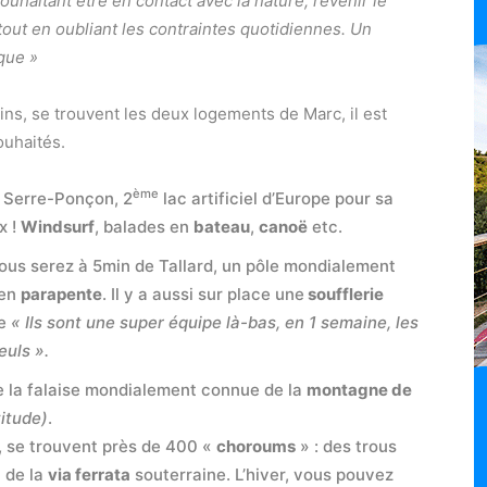
souhaitant être en contact avec la nature, revenir le
tout en oubliant les contraintes quotidiennes. Un
que »
ins, se trouvent les deux logements de Marc, il est
ouhaités.
ème
e Serre-Ponçon, 2
lac artificiel d’Europe pour sa
x !
Windsurf
, balades en
bateau
,
canoë
etc.
 vous serez à 5min de Tallard, un pôle mondialement
 en
parapente
. Il y a aussi sur place une
soufflerie
re
« Ils sont une super équipe là-bas, en 1 semaine, les
uls ».
de la falaise mondialement connue de la
montagne de
itude)
.
, se trouvent près de 400 «
choroums
» : des trous
 de la
via ferrata
souterraine. L’hiver, vous pouvez