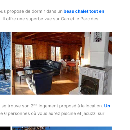
ous propose de dormir dans un
beau chalet tout en
. Il offre une superbe vue sur Gap et le Parc des
nd
, se trouve son 2
logement proposé à la location.
Un
e 6 personnes où vous aurez piscine et jacuzzi sur