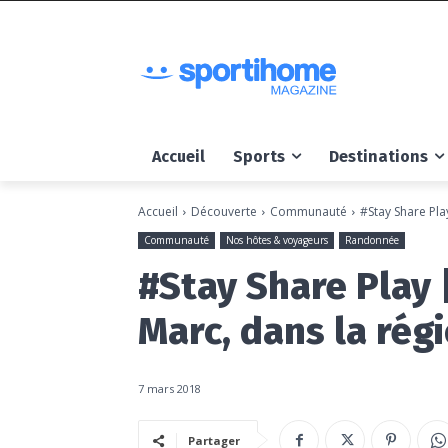
Accueil
Sports
Destinations
Accueil
Découverte
Communauté
#Stay Share Pl
Communauté
Nos hôtes & voyageurs
Randonnée
#Stay Share Play
Marc, dans la rég
7 mars 2018
Partager