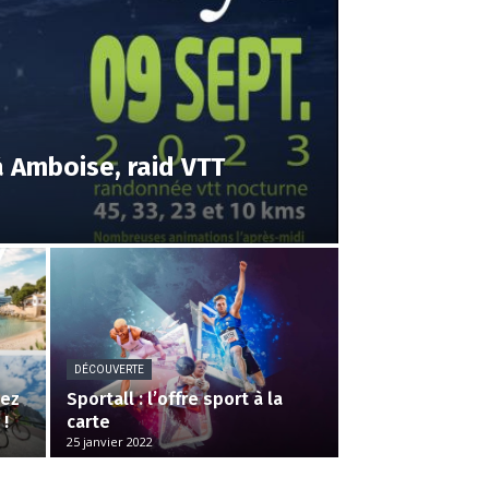
à Amboise, raid VTT
DÉCOUVERTE
tez
Sportall : l’offre sport à la
 !
carte
25 janvier 2022