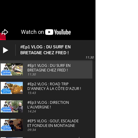
#Ep1 VLOG : DU SURF EN
BRETAGNE CHEZ FRED !
11:30
#Ep1 VLOG : DU SURF EN
BRETAGNE CHEZ FRED !
11:30
#Ep2 VLOG : ROAD TRIP
D'ANNECY À LA CÔTE D'AZUR !
15:43
#Ep3 VLOG : DIRECTION
L'AUVERGNE !
14:24
#EP5 VLOG : GOLF, ESCALADE
ET FONDUE EN MONTAGNE
09:34