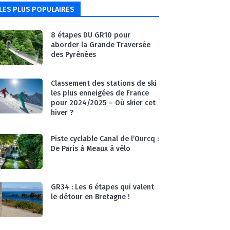
SPORT & NATURE
07:19
LES PLUS POPULAIRES
#Ep14 VLOG : TEAM BUILDING
DANS LES LANDES
04:30
8 étapes DU GR10 pour
aborder la Grande Traversée
#EP15 VLOG : DÉCOUVERTE DU
des Pyrénées
VENTOUX AVEC ON PISTE !
07:25
Classement des stations de ski
les plus enneigées de France
pour 2024/2025 – Où skier cet
hiver ?
Piste cyclable Canal de l’Ourcq :
De Paris à Meaux à vélo
GR34 : Les 6 étapes qui valent
le détour en Bretagne !