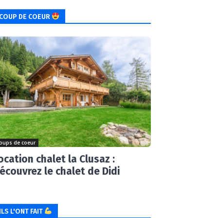
COUP DE COEUR
oups de coeur
ocation chalet la Clusaz :
écouvrez le chalet de Didi
ILS L'ONT FAIT