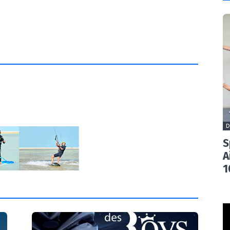
D
S
A
1