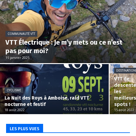
COMMUNAUTÉ VTT
VTT Électrique : Je m’y mets ou ce n’est
pas pour moi?
15 janvier 2025
DESTINATION
VTT de
descente
CYCLISME
les
La Nuit des Roys à Amboise, raid VTT
meilleur
nocturne et festif
spots !
18 août 2022
15 août 2022
LES PLUS VUES