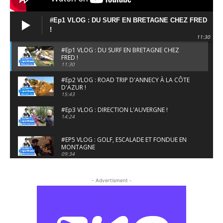
#Ep1 VLOG : DU SURF EN BRETAGNE CHEZ FRED
!
11:30
#Ep1 VLOG : DU SURF EN BRETAGNE CHEZ
FRED !
11:30
#Ep2 VLOG : ROAD TRIP D'ANNECY À LA CÔTE
D'AZUR !
15:43
#Ep3 VLOG : DIRECTION L'AUVERGNE !
14:24
#EP5 VLOG : GOLF, ESCALADE ET FONDUE EN
MONTAGNE
09:34
#EP6 VLOG : SKI & RANDONNÉE DANS LES
ALPES
- Advertisment -
06:41
#EP7 VLOG : DE LA RAQUETTE EN PLEIN MILIEU
DU BEAUFORTAIN
04:09