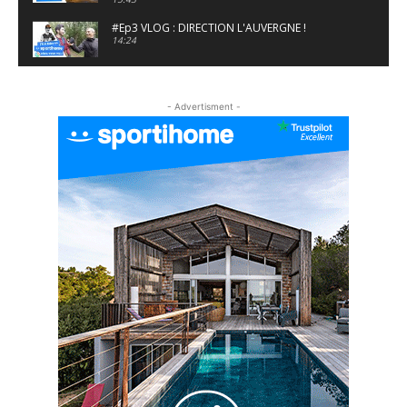
#Ep3 VLOG : DIRECTION L'AUVERGNE !
14:24
#EP5 VLOG : GOLF, ESCALADE ET FONDUE EN
MONTAGNE
- Advertisment -
09:34
#EP6 VLOG : SKI & RANDONNÉE DANS LES
ALPES
06:41
#EP7 VLOG : DE LA RAQUETTE EN PLEIN MILIEU
DU BEAUFORTAIN
04:09
#Ep8 VLOG : DÉCOUVERTE DU VERCORS ET DU
BASSIN GRENOBLOIS !
09:04
#Ep9 VLOG : UN SPORTIHOME CHEZ
SPORTIHOME !
07:21
#Ep10 VLOG : UN SEJOUR SPORTIF PROCHE DE
PARIS !
07:37