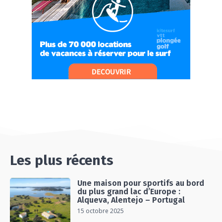
#Ep11 VLOG : SÉJOUR AU BORD DE LA SAÔNE
ET AU LAC D’AIGUEBELETTE
05:55
#Ep12 VLOG : ANNECY, ENTRE LAC ET
MONTAGNE
06:26
#Ep13 VLOG : DIRECTION LES LANDES POUR
UN SÉJOUR SPORT & NATURE
07:19
#Ep14 VLOG : TEAM BUILDING DANS LES
LANDES
04:30
#EP15 VLOG : DÉCOUVERTE DU VENTOUX AVEC
ON PISTE !
07:25
Les plus récents
Une maison pour sportifs au bord
du plus grand lac d’Europe :
Alqueva, Alentejo – Portugal
15 octobre 2025