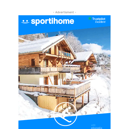
#EP5 VLOG : GOLF, ESCALADE ET FONDUE EN
MONTAGNE
- Advertisment -
09:34
#EP6 VLOG : SKI & RANDONNÉE DANS LES
ALPES
06:41
#EP7 VLOG : DE LA RAQUETTE EN PLEIN MILIEU
DU BEAUFORTAIN
04:09
#Ep8 VLOG : DÉCOUVERTE DU VERCORS ET DU
BASSIN GRENOBLOIS !
09:04
#Ep9 VLOG : UN SPORTIHOME CHEZ
SPORTIHOME !
07:21
#Ep10 VLOG : UN SEJOUR SPORTIF PROCHE DE
PARIS !
07:37
#Ep11 VLOG : SÉJOUR AU BORD DE LA SAÔNE
ET AU LAC D’AIGUEBELETTE
05:55
#Ep12 VLOG : ANNECY, ENTRE LAC ET