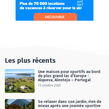
MONTAGNE
06:26
#Ep13 VLOG : DIRECTION LES LANDES POUR
UN SÉJOUR SPORT & NATURE
07:19
#Ep14 VLOG : TEAM BUILDING DANS LES
LANDES
04:30
#EP15 VLOG : DÉCOUVERTE DU VENTOUX AVEC
ON PISTE !
07:25
Les plus récents
Une maison pour sportifs au bord
du plus grand lac d’Europe :
Alqueva, Alentejo – Portugal
15 octobre 2025
Se relaxer dans son jardin, rien de
mieux après une journée sportive