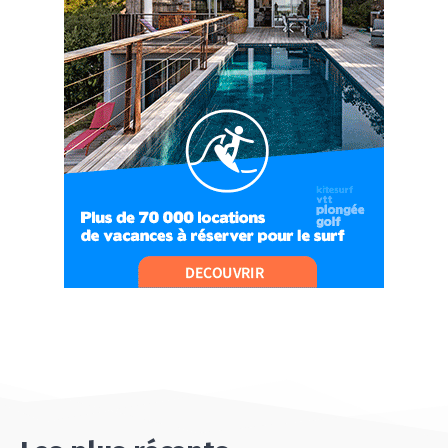
#Ep9 VLOG : UN SPORTIHOME CHEZ
SPORTIHOME !
07:21
#Ep10 VLOG : UN SEJOUR SPORTIF PROCHE DE
PARIS !
07:37
#Ep11 VLOG : SÉJOUR AU BORD DE LA SAÔNE
ET AU LAC D’AIGUEBELETTE
05:55
#Ep12 VLOG : ANNECY, ENTRE LAC ET
MONTAGNE
06:26
#Ep13 VLOG : DIRECTION LES LANDES POUR
UN SÉJOUR SPORT & NATURE
07:19
#Ep14 VLOG : TEAM BUILDING DANS LES
LANDES
04:30
#EP15 VLOG : DÉCOUVERTE DU VENTOUX AVEC
ON PISTE !
07:25