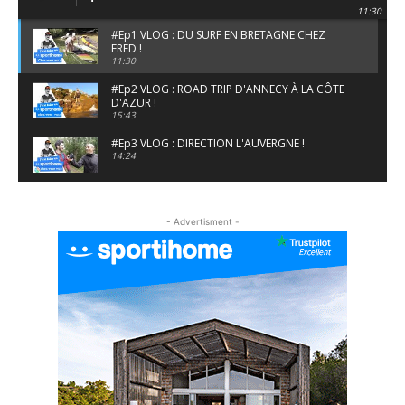
11:30
#Ep1 VLOG : DU SURF EN BRETAGNE CHEZ
FRED !
11:30
#Ep2 VLOG : ROAD TRIP D'ANNECY À LA CÔTE
D'AZUR !
15:43
#Ep3 VLOG : DIRECTION L'AUVERGNE !
14:24
#EP5 VLOG : GOLF, ESCALADE ET FONDUE EN
MONTAGNE
- Advertisment -
09:34
#EP6 VLOG : SKI & RANDONNÉE DANS LES
ALPES
06:41
#EP7 VLOG : DE LA RAQUETTE EN PLEIN MILIEU
DU BEAUFORTAIN
04:09
#Ep8 VLOG : DÉCOUVERTE DU VERCORS ET DU
BASSIN GRENOBLOIS !
09:04