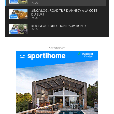
11:30
#Ep2 VLOG : ROAD TRIP D'ANNECY À LA CÔTE
D'AZUR !
15:43
#Ep3 VLOG : DIRECTION L'AUVERGNE !
14:24
#EP5 VLOG : GOLF, ESCALADE ET FONDUE EN
MONTAGNE
- Advertisment -
09:34
#EP6 VLOG : SKI & RANDONNÉE DANS LES
ALPES
06:41
#EP7 VLOG : DE LA RAQUETTE EN PLEIN MILIEU
DU BEAUFORTAIN
04:09
#Ep8 VLOG : DÉCOUVERTE DU VERCORS ET DU
BASSIN GRENOBLOIS !
09:04
#Ep9 VLOG : UN SPORTIHOME CHEZ
SPORTIHOME !
07:21