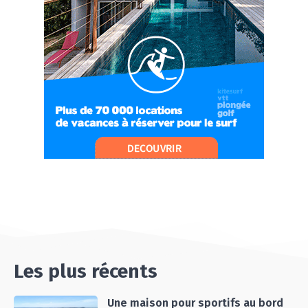
#Ep10 VLOG : UN SEJOUR SPORTIF PROCHE DE
PARIS !
07:37
#Ep11 VLOG : SÉJOUR AU BORD DE LA SAÔNE
ET AU LAC D’AIGUEBELETTE
05:55
#Ep12 VLOG : ANNECY, ENTRE LAC ET
MONTAGNE
06:26
#Ep13 VLOG : DIRECTION LES LANDES POUR
UN SÉJOUR SPORT & NATURE
07:19
#Ep14 VLOG : TEAM BUILDING DANS LES
LANDES
04:30
#EP15 VLOG : DÉCOUVERTE DU VENTOUX AVEC
ON PISTE !
07:25
Les plus récents
Une maison pour sportifs au bord