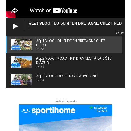
#Ep1 VLOG : DU SURF EN BRETAGNE CHEZ FRED
!
11:30
#Ep1 VLOG : DU SURF EN BRETAGNE CHEZ
FRED !
11:30
#Ep2 VLOG : ROAD TRIP D'ANNECY À LA CÔTE
D'AZUR !
15:43
#Ep3 VLOG : DIRECTION L'AUVERGNE !
14:24
#EP5 VLOG : GOLF, ESCALADE ET FONDUE EN
MONTAGNE
- Advertisment -
09:34
#EP6 VLOG : SKI & RANDONNÉE DANS LES
ALPES
06:41
#EP7 VLOG : DE LA RAQUETTE EN PLEIN MILIEU