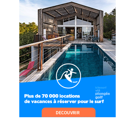
DU BEAUFORTAIN
04:09
#Ep8 VLOG : DÉCOUVERTE DU VERCORS ET DU
BASSIN GRENOBLOIS !
09:04
#Ep9 VLOG : UN SPORTIHOME CHEZ
SPORTIHOME !
07:21
#Ep10 VLOG : UN SEJOUR SPORTIF PROCHE DE
PARIS !
07:37
#Ep11 VLOG : SÉJOUR AU BORD DE LA SAÔNE
ET AU LAC D’AIGUEBELETTE
05:55
#Ep12 VLOG : ANNECY, ENTRE LAC ET
MONTAGNE
06:26
#Ep13 VLOG : DIRECTION LES LANDES POUR
UN SÉJOUR SPORT & NATURE
07:19
#Ep14 VLOG : TEAM BUILDING DANS LES
LANDES
04:30