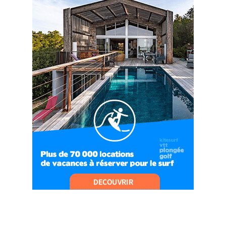
04:09
#Ep8 VLOG : DÉCOUVERTE DU VERCORS ET DU
BASSIN GRENOBLOIS !
09:04
#Ep9 VLOG : UN SPORTIHOME CHEZ
SPORTIHOME !
07:21
#Ep10 VLOG : UN SEJOUR SPORTIF PROCHE DE
PARIS !
07:37
#Ep11 VLOG : SÉJOUR AU BORD DE LA SAÔNE
ET AU LAC D’AIGUEBELETTE
05:55
#Ep12 VLOG : ANNECY, ENTRE LAC ET
MONTAGNE
06:26
#Ep13 VLOG : DIRECTION LES LANDES POUR
UN SÉJOUR SPORT & NATURE
07:19
#Ep14 VLOG : TEAM BUILDING DANS LES
LANDES
04:30