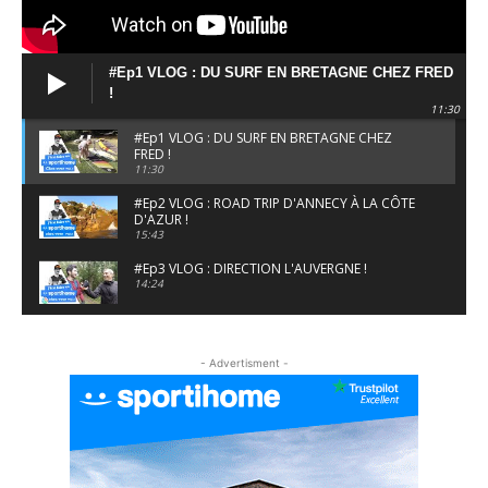
#Ep1 VLOG : DU SURF EN BRETAGNE CHEZ FRED
!
11:30
#Ep1 VLOG : DU SURF EN BRETAGNE CHEZ
FRED !
11:30
#Ep2 VLOG : ROAD TRIP D'ANNECY À LA CÔTE
D'AZUR !
15:43
#Ep3 VLOG : DIRECTION L'AUVERGNE !
14:24
#EP5 VLOG : GOLF, ESCALADE ET FONDUE EN
MONTAGNE
- Advertisment -
09:34
#EP6 VLOG : SKI & RANDONNÉE DANS LES
ALPES
06:41
#EP7 VLOG : DE LA RAQUETTE EN PLEIN MILIEU
DU BEAUFORTAIN