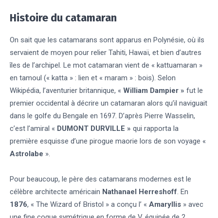
Histoire du catamaran
On sait que les catamarans sont apparus en Polynésie, où ils
servaient de moyen pour relier Tahiti, Hawaï, et bien d’autres
îles de l’archipel. Le mot catamaran vient de « kattuamaran »
en tamoul (« katta » : lien et « maram » : bois). Selon
Wikipédia, l’aventurier britannique, «
William Dampier »
fut le
premier occidental à décrire un catamaran alors qu’il naviguait
dans le golfe du Bengale en 1697. D’après Pierre Wasselin,
c’est l’amiral «
DUMONT DURVILLE »
qui rapporta la
première esquisse d’une pirogue maorie lors de son voyage «
Astrolabe
».
Pour beaucoup, le père des catamarans modernes est le
célèbre architecte américain
Nathanael Herreshoff
. En
1876
, « The Wizard of Bristol » a conçu l’ «
Amaryllis
» avec
une fine coque symétrique en forme de V, équipée de 2