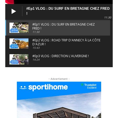
#Ep1 VLOG : DU SURF EN BRETAGNE CHEZ FRED
!
11:30
#Ep1 VLOG : DU SURF EN BRETAGNE CHEZ
FRED !
11:30
#Ep2 VLOG : ROAD TRIP D'ANNECY À LA CÔTE
D'AZUR !
15:43
#Ep3 VLOG : DIRECTION L'AUVERGNE !
14:24
#EP5 VLOG : GOLF, ESCALADE ET FONDUE EN
MONTAGNE
- Advertisment -
09:34
#EP6 VLOG : SKI & RANDONNÉE DANS LES
ALPES
06:41
#EP7 VLOG : DE LA RAQUETTE EN PLEIN MILIEU
DU BEAUFORTAIN
04:09