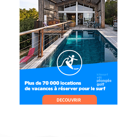
#Ep8 VLOG : DÉCOUVERTE DU VERCORS ET DU
BASSIN GRENOBLOIS !
09:04
#Ep9 VLOG : UN SPORTIHOME CHEZ
SPORTIHOME !
07:21
#Ep10 VLOG : UN SEJOUR SPORTIF PROCHE DE
PARIS !
07:37
#Ep11 VLOG : SÉJOUR AU BORD DE LA SAÔNE
ET AU LAC D’AIGUEBELETTE
05:55
#Ep12 VLOG : ANNECY, ENTRE LAC ET
MONTAGNE
06:26
#Ep13 VLOG : DIRECTION LES LANDES POUR
UN SÉJOUR SPORT & NATURE
07:19
#Ep14 VLOG : TEAM BUILDING DANS LES
LANDES
04:30
#EP15 VLOG : DÉCOUVERTE DU VENTOUX AVEC
ON PISTE !