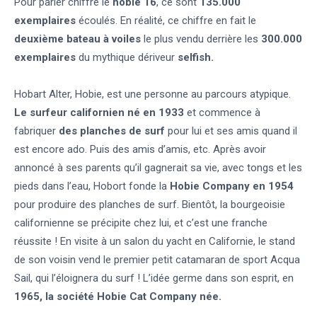
Pour parler chiffre le
hobie 16
, ce sont
135.000
exemplaires
écoulés. En réalité, ce chiffre en fait le
deuxième bateau à voiles
le plus vendu derrière les
300.000
exemplaires
du mythique dériveur
selfish.
Hobart Alter, Hobie, est une personne au parcours atypique.
Le surfeur californien né en 1933
et commence à
fabriquer
des planches de surf
pour lui et ses amis quand il
est encore ado. Puis des amis d’amis, etc. Après avoir
annoncé à ses parents qu’il gagnerait sa vie, avec tongs et les
pieds dans l’eau, Hobort fonde la
Hobie Company en 1954
pour produire des planches de surf. Bientôt, la bourgeoisie
californienne se précipite chez lui, et c’est une franche
réussite ! En visite à un salon du yacht en Californie, le stand
de son voisin vend le premier petit catamaran de sport Acqua
Sail, qui l’éloignera du surf ! L’idée germe dans son esprit, en
1965, la société Hobie Cat Company née.