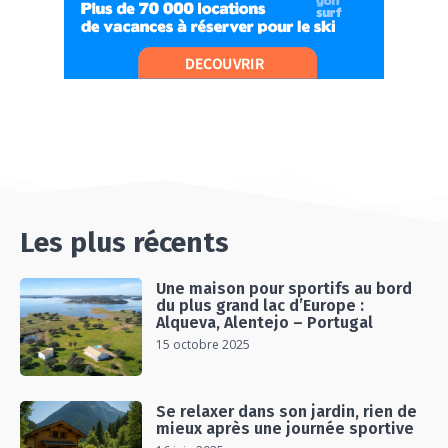
06:26
#Ep13 VLOG : DIRECTION LES LANDES POUR
UN SÉJOUR SPORT & NATURE
07:19
#Ep14 VLOG : TEAM BUILDING DANS LES
LANDES
04:30
#EP15 VLOG : DÉCOUVERTE DU VENTOUX AVEC
ON PISTE !
07:25
Les plus récents
Une maison pour sportifs au bord
du plus grand lac d’Europe :
Alqueva, Alentejo – Portugal
15 octobre 2025
Se relaxer dans son jardin, rien de
mieux après une journée sportive