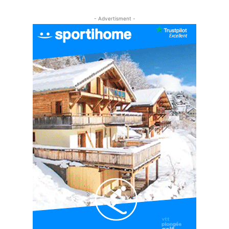
#EP5 VLOG : GOLF, ESCALADE ET FONDUE EN
MONTAGNE
- Advertisment -
09:34
#EP6 VLOG : SKI & RANDONNÉE DANS LES
ALPES
06:41
#EP7 VLOG : DE LA RAQUETTE EN PLEIN MILIEU
DU BEAUFORTAIN
04:09
#Ep8 VLOG : DÉCOUVERTE DU VERCORS ET DU
BASSIN GRENOBLOIS !
09:04
#Ep9 VLOG : UN SPORTIHOME CHEZ
SPORTIHOME !
07:21
#Ep10 VLOG : UN SEJOUR SPORTIF PROCHE DE
PARIS !
07:37
#Ep11 VLOG : SÉJOUR AU BORD DE LA SAÔNE
ET AU LAC D’AIGUEBELETTE
05:55
#Ep12 VLOG : ANNECY, ENTRE LAC ET
MONTAGNE