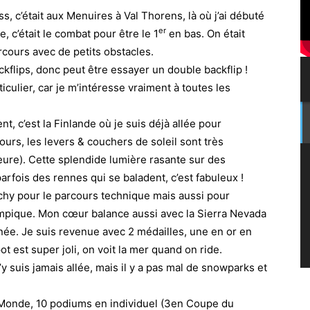
s, c’était aux Menuires à Val Thorens, là où j’ai débuté
er
, c’était le combat pour être le 1
en bas. On était
arcours avec de petits obstacles.
kflips, donc peut être essayer un double backflip !
iculier, car je m’intéresse vraiment à toutes les
t, c’est la Finlande où je suis déjà allée pour
jours, les levers & couchers de soleil sont très
heure). Cette splendide lumière rasante sur des
rfois des rennes qui se baladent, c’est fabuleux !
chy pour le parcours technique mais aussi pour
mpique. Mon cœur balance aussi avec la Sierra Nevada
ée. Je suis revenue avec 2 médailles, une en or en
t est super joli, on voit la mer quand on ride.
y suis jamais allée, mais il y a pas mal de snowparks et
Monde, 10 podiums en individuel (3en Coupe du