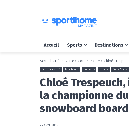
Accueil
Sports
Destinations
Accueil
Découverte
Communauté
Chloé Trespeuc
Communauté
Montagne
Portraits
Sports
Ski / Snow
Chloé Trespeuch, 
la championne d
snowboard board
27 avril 2017