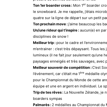
er
Ton 1er boarder cross :
Mon 1
boarder cros
le snowboard. Je me rappelle, j’étais microbe
quatre sur la ligne de départ sur un petit p
Ton prochain move :
j’aime beaucoup les bac
Un/une rideur qui t’inspire :
aucun(e) en part
disciplines de snow !
Meilleur trip :
pour le cadre et l’environnemen
m’entrainer : c’est très dépaysant. Tous les 
lumineux (il ne fait jour seulement qu’une 
paysages enneigés et très sauvages, avec pa
Meilleur souvenir de compétition :
C’est So
ère
l’événement, car c’était ma 1
médaille oly
pour le Championnat du Monde de cette ann
équipe et une en argent en individuel. Le spo
Trip de tes rêves :
La Nouvelle Zélande, je n’
boarders sympas
Palmarès :
2 médailles au Championnat du 