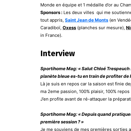
Monde en équipe et 1 médaille d’or au Cha
Sponsors :
Les deux villes qui me soutienne
tout appris,
Saint Jean de Monts
(en Vendé
Caradiboï,
Oxess
(planches sur mesure),
Ni
in France).
Interview
Sportihome Mag: « Salut Chloé Trespeuch !
planète bleue es-tu en train de profiter de l
Là je suis en repos car la saison est finie d
ma 2eme passion, 100% plaisir, 100% repos 
J’en profite avant de ré-attaquer la prépar
Sportihome Mag: « Depuis quand pratiques
première session ? »
Je me souviens de mes premières sorties av