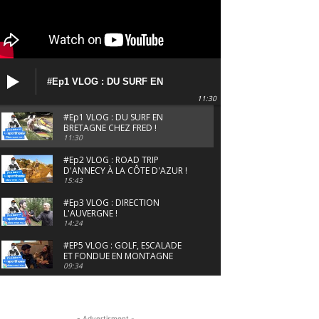
#Ep1 VLOG : DU SURF EN
BRETAGNE CHEZ FRED !
11:30
#Ep1 VLOG : DU SURF EN
BRETAGNE CHEZ FRED !
11:30
#Ep2 VLOG : ROAD TRIP
D'ANNECY À LA CÔTE D'AZUR !
15:43
#Ep3 VLOG : DIRECTION
L'AUVERGNE !
14:24
#EP5 VLOG : GOLF, ESCALADE
ET FONDUE EN MONTAGNE
09:34
#EP6 VLOG : SKI & RANDONNÉE
DANS LES ALPES
06:41
- Advertisment -