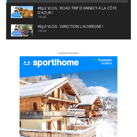
#Ep2 VLOG : ROAD TRIP D'ANNECY À LA CÔTE
D'AZUR !
15:43
#Ep3 VLOG : DIRECTION L'AUVERGNE !
14:24
#EP5 VLOG : GOLF, ESCALADE ET FONDUE EN
MONTAGNE
- Advertisment -
09:34
#EP6 VLOG : SKI & RANDONNÉE DANS LES
ALPES
06:41
#EP7 VLOG : DE LA RAQUETTE EN PLEIN MILIEU
DU BEAUFORTAIN
04:09
#Ep8 VLOG : DÉCOUVERTE DU VERCORS ET DU
BASSIN GRENOBLOIS !
09:04
#Ep9 VLOG : UN SPORTIHOME CHEZ
SPORTIHOME !
07:21
#Ep10 VLOG : UN SEJOUR SPORTIF PROCHE DE