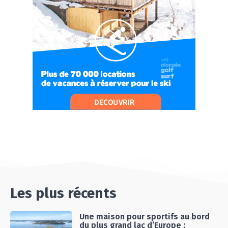
PARIS !
07:37
#Ep11 VLOG : SÉJOUR AU BORD DE LA SAÔNE
ET AU LAC D’AIGUEBELETTE
05:55
#Ep12 VLOG : ANNECY, ENTRE LAC ET
MONTAGNE
06:26
#Ep13 VLOG : DIRECTION LES LANDES POUR
UN SÉJOUR SPORT & NATURE
07:19
#Ep14 VLOG : TEAM BUILDING DANS LES
LANDES
04:30
#EP15 VLOG : DÉCOUVERTE DU VENTOUX AVEC
ON PISTE !
07:25
Les plus récents
Une maison pour sportifs au bord
du plus grand lac d’Europe :