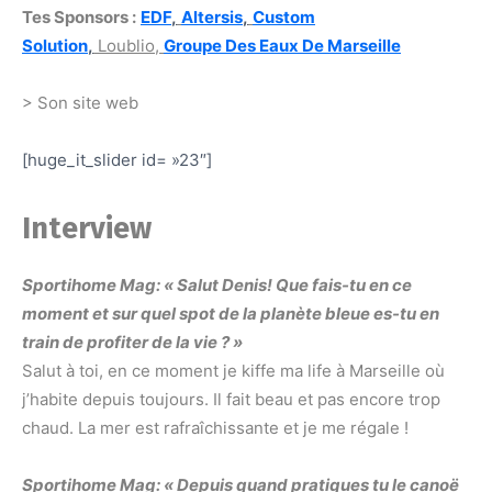
Tes Sponsors :
EDF
,
Altersis
,
Custom
Solution
,
Loublio,
Groupe Des Eaux De Marseille
> Son site web
[huge_it_slider id= »23″]
Interview
Sportihome Mag: « Salut Denis!
Que fais-tu en ce
moment et sur quel spot de la planète bleue es-tu en
train de profiter de la vie ? »
Salut à toi, en ce moment je kiffe ma life à Marseille où
j’habite depuis toujours. Il fait beau et pas encore trop
chaud. La mer est rafraîchissante et je me régale !
Sportihome Mag: « Depuis quand pratiques tu le canoë