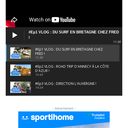
#Ep1 VLOG : DU SURF EN BRETAGNE CHEZ FRED
!
11:30
#Ep1 VLOG : DU SURF EN BRETAGNE CHEZ
FRED !
11:30
#Ep2 VLOG : ROAD TRIP D'ANNECY À LA CÔTE
D'AZUR !
15:43
#Ep3 VLOG : DIRECTION L'AUVERGNE !
14:24
#EP5 VLOG : GOLF, ESCALADE ET FONDUE EN
MONTAGNE
- Advertisment -
09:34
#EP6 VLOG : SKI & RANDONNÉE DANS LES
ALPES
06:41