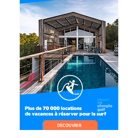
#EP7 VLOG : DE LA RAQUETTE EN PLEIN MILIEU
DU BEAUFORTAIN
04:09
#Ep8 VLOG : DÉCOUVERTE DU VERCORS ET DU
BASSIN GRENOBLOIS !
09:04
#Ep9 VLOG : UN SPORTIHOME CHEZ
SPORTIHOME !
07:21
#Ep10 VLOG : UN SEJOUR SPORTIF PROCHE DE
PARIS !
07:37
#Ep11 VLOG : SÉJOUR AU BORD DE LA SAÔNE
ET AU LAC D’AIGUEBELETTE
05:55
#Ep12 VLOG : ANNECY, ENTRE LAC ET
MONTAGNE
06:26
#Ep13 VLOG : DIRECTION LES LANDES POUR
UN SÉJOUR SPORT & NATURE
07:19
#Ep14 VLOG : TEAM BUILDING DANS LES