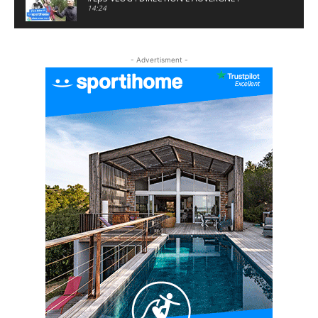
14:24
#EP5 VLOG : GOLF, ESCALADE ET FONDUE EN
MONTAGNE
- Advertisment -
09:34
#EP6 VLOG : SKI & RANDONNÉE DANS LES
ALPES
06:41
#EP7 VLOG : DE LA RAQUETTE EN PLEIN MILIEU
DU BEAUFORTAIN
04:09
#Ep8 VLOG : DÉCOUVERTE DU VERCORS ET DU
BASSIN GRENOBLOIS !
09:04
#Ep9 VLOG : UN SPORTIHOME CHEZ
SPORTIHOME !
07:21
#Ep10 VLOG : UN SEJOUR SPORTIF PROCHE DE
PARIS !
07:37
#Ep11 VLOG : SÉJOUR AU BORD DE LA SAÔNE
ET AU LAC D’AIGUEBELETTE
05:55