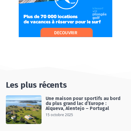
#Ep12 VLOG : ANNECY, ENTRE LAC ET
MONTAGNE
06:26
#Ep13 VLOG : DIRECTION LES LANDES POUR
UN SÉJOUR SPORT & NATURE
07:19
#Ep14 VLOG : TEAM BUILDING DANS LES
LANDES
04:30
#EP15 VLOG : DÉCOUVERTE DU VENTOUX AVEC
ON PISTE !
07:25
Les plus récents
Une maison pour sportifs au bord
du plus grand lac d’Europe :
Alqueva, Alentejo – Portugal
15 octobre 2025