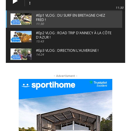
!
11:30
#Ep1 VLOG : DU SURF EN BRETAGNE CHEZ
FRED !
11:30
#Ep2 VLOG : ROAD TRIP D'ANNECY À LA CÔTE
D'AZUR !
15:43
#Ep3 VLOG : DIRECTION L'AUVERGNE !
14:24
#EP5 VLOG : GOLF, ESCALADE ET FONDUE EN
MONTAGNE
- Advertisment -
09:34
#EP6 VLOG : SKI & RANDONNÉE DANS LES
ALPES
06:41
#EP7 VLOG : DE LA RAQUETTE EN PLEIN MILIEU
DU BEAUFORTAIN
04:09
#Ep8 VLOG : DÉCOUVERTE DU VERCORS ET DU
BASSIN GRENOBLOIS !
09:04