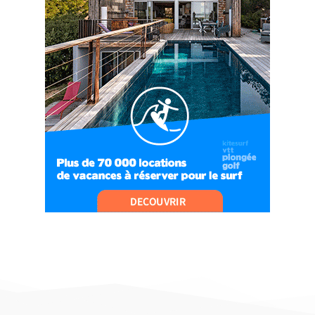
#Ep9 VLOG : UN SPORTIHOME CHEZ
SPORTIHOME !
07:21
#Ep10 VLOG : UN SEJOUR SPORTIF PROCHE DE
PARIS !
07:37
#Ep11 VLOG : SÉJOUR AU BORD DE LA SAÔNE
ET AU LAC D’AIGUEBELETTE
05:55
#Ep12 VLOG : ANNECY, ENTRE LAC ET
MONTAGNE
06:26
#Ep13 VLOG : DIRECTION LES LANDES POUR
UN SÉJOUR SPORT & NATURE
07:19
#Ep14 VLOG : TEAM BUILDING DANS LES
LANDES
04:30
#EP15 VLOG : DÉCOUVERTE DU VENTOUX AVEC
ON PISTE !
07:25