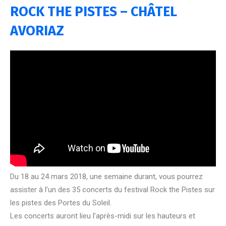
ROCK THE PISTES – CHÂTEL
AVORIAZ
Du 18 au 24 mars 2018, une semaine durant, vous pourrez
assister à l’un des 35 concerts du festival Rock the Pistes sur
les pistes des Portes du Soleil.
Les concerts auront lieu l’après-midi sur les hauteurs et