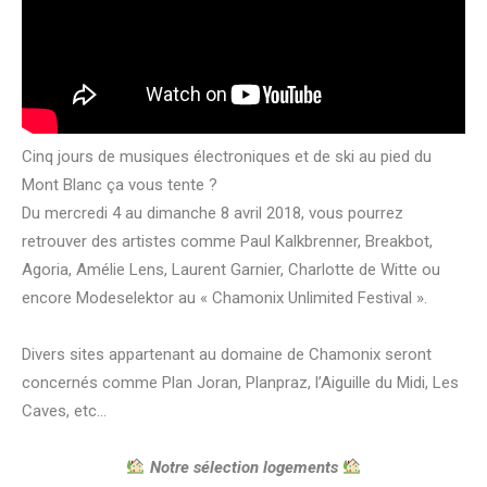
Cinq jours de musiques électroniques et de ski au pied du
Mont Blanc ça vous tente ?
Du mercredi 4 au dimanche 8 avril 2018, vous pourrez
retrouver des artistes comme Paul Kalkbrenner, Breakbot,
Agoria, Amélie Lens, Laurent Garnier, Charlotte de Witte ou
encore Modeselektor au « Chamonix Unlimited Festival ».
Divers sites appartenant au domaine de Chamonix seront
concernés comme Plan Joran, Planpraz, l’Aiguille du Midi, Les
Caves, etc…
Notre sélection logements