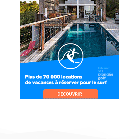
09:04
#Ep9 VLOG : UN SPORTIHOME CHEZ
SPORTIHOME !
07:21
#Ep10 VLOG : UN SEJOUR SPORTIF PROCHE DE
PARIS !
07:37
#Ep11 VLOG : SÉJOUR AU BORD DE LA SAÔNE
ET AU LAC D’AIGUEBELETTE
05:55
#Ep12 VLOG : ANNECY, ENTRE LAC ET
MONTAGNE
06:26
#Ep13 VLOG : DIRECTION LES LANDES POUR
UN SÉJOUR SPORT & NATURE
07:19
#Ep14 VLOG : TEAM BUILDING DANS LES
LANDES
04:30
#EP15 VLOG : DÉCOUVERTE DU VENTOUX AVEC
ON PISTE !
07:25