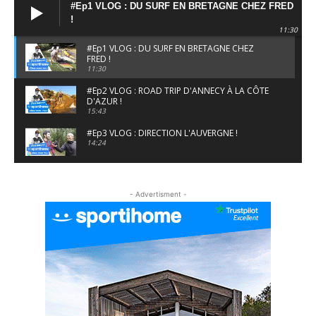
#Ep1 VLOG : DU SURF EN BRETAGNE CHEZ FRED
!
11:30
#Ep1 VLOG : DU SURF EN BRETAGNE CHEZ
FRED !
11:30
#Ep2 VLOG : ROAD TRIP D'ANNECY À LA CÔTE
D'AZUR !
15:43
#Ep3 VLOG : DIRECTION L'AUVERGNE !
14:24
#EP5 VLOG : GOLF, ESCALADE ET FONDUE EN
MONTAGNE
- Advertisment -
09:34
#EP6 VLOG : SKI & RANDONNÉE DANS LES
ALPES
06:41
#EP7 VLOG : DE LA RAQUETTE EN PLEIN MILIEU
DU BEAUFORTAIN
04:09
#Ep8 VLOG : DÉCOUVERTE DU VERCORS ET DU
BASSIN GRENOBLOIS !