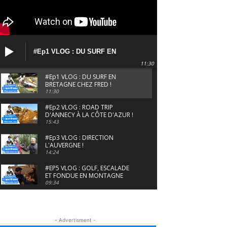
#Ep1 VLOG : DU SURF EN
BRETAGNE CHEZ FRED !
11:30
#Ep1 VLOG : DU SURF EN
BRETAGNE CHEZ FRED !
11:30
#Ep2 VLOG : ROAD TRIP
D'ANNECY À LA CÔTE D'AZUR !
15:43
#Ep3 VLOG : DIRECTION
L'AUVERGNE !
14:24
#EP5 VLOG : GOLF, ESCALADE
ET FONDUE EN MONTAGNE
09:34
#EP6 VLOG : SKI & RANDONNÉE
DANS LES ALPES
06:41
- Advertisment -