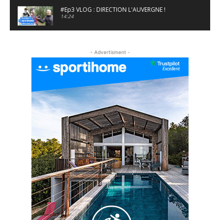
#Ep3 VLOG : DIRECTION L'AUVERGNE !
14:24
#EP5 VLOG : GOLF, ESCALADE ET FONDUE EN
MONTAGNE
- Advertisment -
09:34
#EP6 VLOG : SKI & RANDONNÉE DANS LES
ALPES
06:41
#EP7 VLOG : DE LA RAQUETTE EN PLEIN MILIEU
DU BEAUFORTAIN
04:09
#Ep8 VLOG : DÉCOUVERTE DU VERCORS ET DU
BASSIN GRENOBLOIS !
09:04
#Ep9 VLOG : UN SPORTIHOME CHEZ
SPORTIHOME !
07:21
#Ep10 VLOG : UN SEJOUR SPORTIF PROCHE DE
PARIS !
07:37
#Ep11 VLOG : SÉJOUR AU BORD DE LA SAÔNE