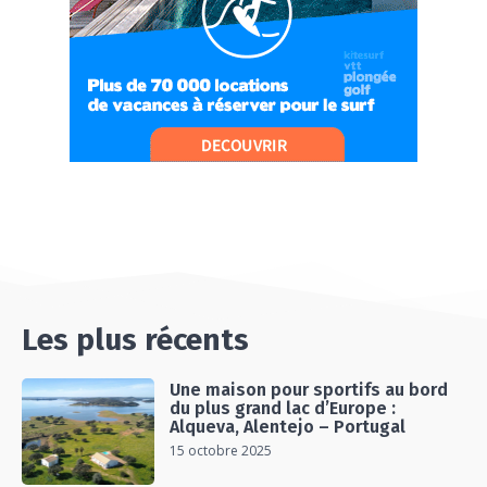
ET AU LAC D’AIGUEBELETTE
05:55
#Ep12 VLOG : ANNECY, ENTRE LAC ET
MONTAGNE
06:26
#Ep13 VLOG : DIRECTION LES LANDES POUR
UN SÉJOUR SPORT & NATURE
07:19
#Ep14 VLOG : TEAM BUILDING DANS LES
LANDES
04:30
#EP15 VLOG : DÉCOUVERTE DU VENTOUX AVEC
ON PISTE !
07:25
Les plus récents
Une maison pour sportifs au bord
du plus grand lac d’Europe :
Alqueva, Alentejo – Portugal
15 octobre 2025