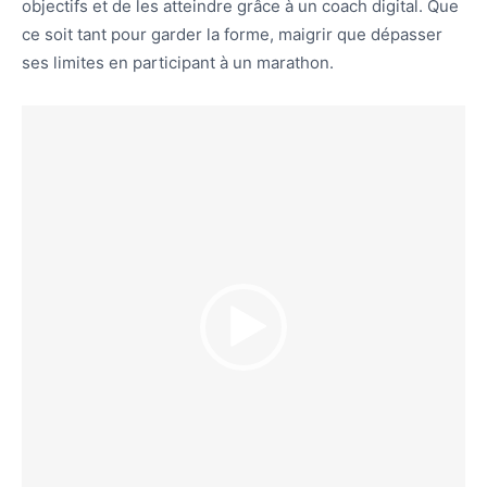
objectifs et de les atteindre grâce à un coach digital. Que
ce soit tant pour garder la forme, maigrir que dépasser
ses limites en participant à un marathon.
L
e
c
t
e
u
r
v
i
d
é
o