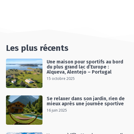
#Ep14 VLOG : TEAM BUILDING DANS LES
LANDES
04:30
#EP15 VLOG : DÉCOUVERTE DU VENTOUX AVEC
ON PISTE !
07:25
Les plus récents
Une maison pour sportifs au bord
du plus grand lac d’Europe :
Alqueva, Alentejo – Portugal
15 octobre 2025
Se relaxer dans son jardin, rien de
mieux après une journée sportive
16 juin 2025