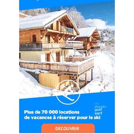
ALPES
06:41
#EP7 VLOG : DE LA RAQUETTE EN PLEIN MILIEU
DU BEAUFORTAIN
04:09
#Ep8 VLOG : DÉCOUVERTE DU VERCORS ET DU
BASSIN GRENOBLOIS !
09:04
#Ep9 VLOG : UN SPORTIHOME CHEZ
SPORTIHOME !
07:21
#Ep10 VLOG : UN SEJOUR SPORTIF PROCHE DE
PARIS !
07:37
#Ep11 VLOG : SÉJOUR AU BORD DE LA SAÔNE
ET AU LAC D’AIGUEBELETTE
05:55
#Ep12 VLOG : ANNECY, ENTRE LAC ET
MONTAGNE
06:26
#Ep13 VLOG : DIRECTION LES LANDES POUR
UN SÉJOUR SPORT & NATURE
07:19