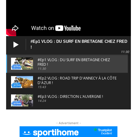
#Ep1 VLOG : DU SURF EN BRETAGNE CHEZ FRED
!
11:30
#Ep1 VLOG : DU SURF EN BRETAGNE CHEZ
FRED !
11:30
#Ep2 VLOG : ROAD TRIP D'ANNECY À LA CÔTE
D'AZUR !
15:43
#Ep3 VLOG : DIRECTION L'AUVERGNE !
14:24
#EP5 VLOG : GOLF, ESCALADE ET FONDUE EN
MONTAGNE
- Advertisment -
09:34
#EP6 VLOG : SKI & RANDONNÉE DANS LES