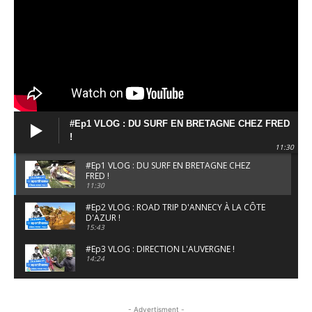
#Ep1 VLOG : DU SURF EN BRETAGNE CHEZ FRED
!
11:30
#Ep1 VLOG : DU SURF EN BRETAGNE CHEZ
FRED !
11:30
#Ep2 VLOG : ROAD TRIP D'ANNECY À LA CÔTE
D'AZUR !
15:43
#Ep3 VLOG : DIRECTION L'AUVERGNE !
14:24
#EP5 VLOG : GOLF, ESCALADE ET FONDUE EN
MONTAGNE
- Advertisment -
09:34