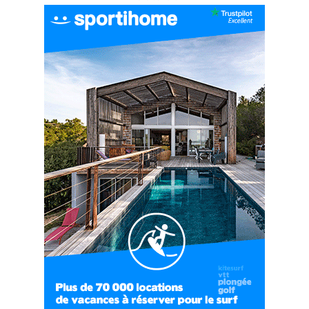
#EP6 VLOG : SKI & RANDONNÉE DANS LES
ALPES
06:41
#EP7 VLOG : DE LA RAQUETTE EN PLEIN MILIEU
DU BEAUFORTAIN
04:09
#Ep8 VLOG : DÉCOUVERTE DU VERCORS ET DU
BASSIN GRENOBLOIS !
09:04
#Ep9 VLOG : UN SPORTIHOME CHEZ
SPORTIHOME !
07:21
#Ep10 VLOG : UN SEJOUR SPORTIF PROCHE DE
PARIS !
07:37
#Ep11 VLOG : SÉJOUR AU BORD DE LA SAÔNE
ET AU LAC D’AIGUEBELETTE
05:55
#Ep12 VLOG : ANNECY, ENTRE LAC ET
MONTAGNE
06:26