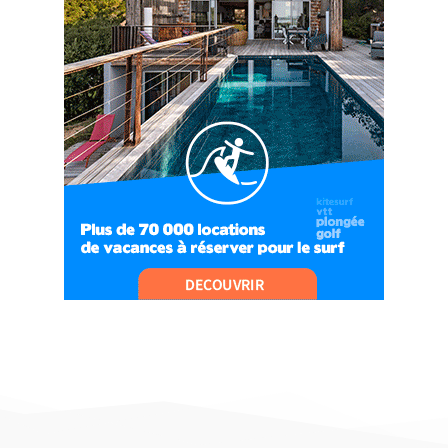
#Ep9 VLOG : UN SPORTIHOME CHEZ
SPORTIHOME !
07:21
#Ep10 VLOG : UN SEJOUR SPORTIF PROCHE DE
PARIS !
07:37
#Ep11 VLOG : SÉJOUR AU BORD DE LA SAÔNE
ET AU LAC D’AIGUEBELETTE
05:55
#Ep12 VLOG : ANNECY, ENTRE LAC ET
MONTAGNE
06:26
#Ep13 VLOG : DIRECTION LES LANDES POUR
UN SÉJOUR SPORT & NATURE
07:19
#Ep14 VLOG : TEAM BUILDING DANS LES
LANDES
04:30
#EP15 VLOG : DÉCOUVERTE DU VENTOUX AVEC
ON PISTE !
07:25