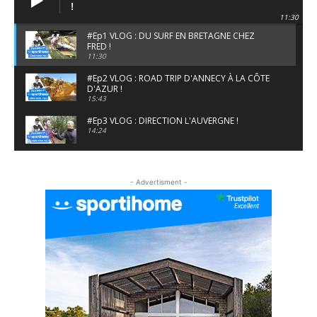
!
11:30
#Ep1 VLOG : DU SURF EN BRETAGNE CHEZ
FRED !
11:30
#Ep2 VLOG : ROAD TRIP D'ANNECY À LA CÔTE
D'AZUR !
15:43
#Ep3 VLOG : DIRECTION L'AUVERGNE !
14:24
#EP5 VLOG : GOLF, ESCALADE ET FONDUE EN
MONTAGNE
- Advertisment -
09:34
#EP6 VLOG : SKI & RANDONNÉE DANS LES
ALPES
06:41
#EP7 VLOG : DE LA RAQUETTE EN PLEIN MILIEU
DU BEAUFORTAIN
04:09
#Ep8 VLOG : DÉCOUVERTE DU VERCORS ET DU
BASSIN GRENOBLOIS !
09:04