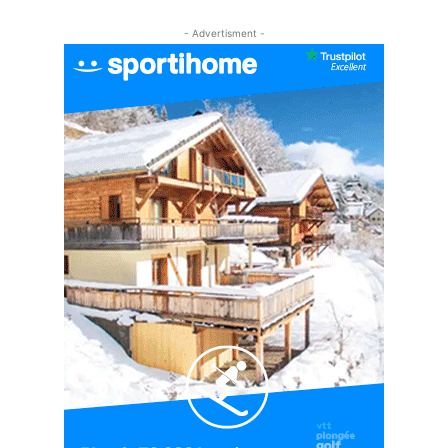
#EP5 VLOG : GOLF, ESCALADE ET FONDUE EN
MONTAGNE
- Advertisment -
09:34
#EP6 VLOG : SKI & RANDONNÉE DANS LES
ALPES
06:41
#EP7 VLOG : DE LA RAQUETTE EN PLEIN MILIEU
DU BEAUFORTAIN
04:09
#Ep8 VLOG : DÉCOUVERTE DU VERCORS ET DU
BASSIN GRENOBLOIS !
09:04
#Ep9 VLOG : UN SPORTIHOME CHEZ
SPORTIHOME !
07:21
#Ep10 VLOG : UN SEJOUR SPORTIF PROCHE DE
PARIS !
07:37
#Ep11 VLOG : SÉJOUR AU BORD DE LA SAÔNE
ET AU LAC D’AIGUEBELETTE
05:55
#Ep12 VLOG : ANNECY, ENTRE LAC ET
MONTAGNE