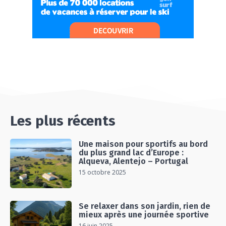
06:26
#Ep13 VLOG : DIRECTION LES LANDES POUR
UN SÉJOUR SPORT & NATURE
07:19
#Ep14 VLOG : TEAM BUILDING DANS LES
LANDES
04:30
#EP15 VLOG : DÉCOUVERTE DU VENTOUX AVEC
ON PISTE !
07:25
Les plus récents
Une maison pour sportifs au bord
du plus grand lac d’Europe :
Alqueva, Alentejo – Portugal
15 octobre 2025
Se relaxer dans son jardin, rien de
mieux après une journée sportive
16 juin 2025