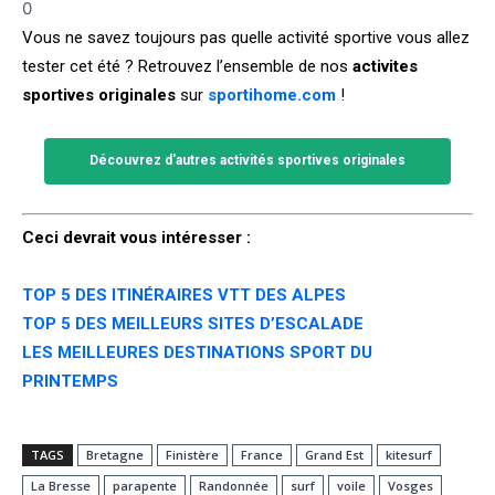
0
Vous ne savez toujours pas quelle activité sportive vous allez
tester cet été ? Retrouvez l’ensemble de nos
activites
sportives originales
sur
sportihome.com
!
Découvrez d'autres activités sportives originales
Ceci devrait vous intéresser :
TOP 5 DES ITINÉRAIRES VTT DES ALPES
TOP 5 DES MEILLEURS SITES D’ESCALADE
LES MEILLEURES DESTINATIONS SPORT DU
PRINTEMPS
TAGS
Bretagne
Finistère
France
Grand Est
kitesurf
La Bresse
parapente
Randonnée
surf
voile
Vosges