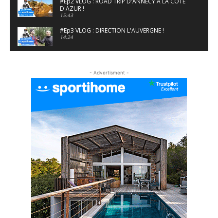
#Ep2 VLOG : ROAD TRIP D'ANNECY À LA CÔTE
D'AZUR !
15:43
#Ep3 VLOG : DIRECTION L'AUVERGNE !
14:24
#EP5 VLOG : GOLF, ESCALADE ET FONDUE EN
MONTAGNE
- Advertisment -
09:34
#EP6 VLOG : SKI & RANDONNÉE DANS LES
ALPES
06:41
#EP7 VLOG : DE LA RAQUETTE EN PLEIN MILIEU
DU BEAUFORTAIN
04:09
#Ep8 VLOG : DÉCOUVERTE DU VERCORS ET DU
BASSIN GRENOBLOIS !
09:04
#Ep9 VLOG : UN SPORTIHOME CHEZ
SPORTIHOME !
07:21
#Ep10 VLOG : UN SEJOUR SPORTIF PROCHE DE
PARIS !