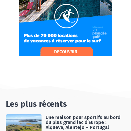
07:37
#Ep11 VLOG : SÉJOUR AU BORD DE LA SAÔNE
ET AU LAC D’AIGUEBELETTE
05:55
#Ep12 VLOG : ANNECY, ENTRE LAC ET
MONTAGNE
06:26
#Ep13 VLOG : DIRECTION LES LANDES POUR
UN SÉJOUR SPORT & NATURE
07:19
#Ep14 VLOG : TEAM BUILDING DANS LES
LANDES
04:30
#EP15 VLOG : DÉCOUVERTE DU VENTOUX AVEC
ON PISTE !
07:25
Les plus récents
Une maison pour sportifs au bord
du plus grand lac d’Europe :
Alqueva, Alentejo – Portugal