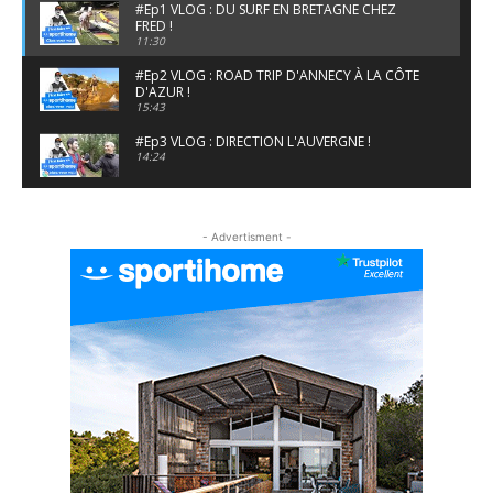
#Ep1 VLOG : DU SURF EN BRETAGNE CHEZ
FRED !
11:30
#Ep2 VLOG : ROAD TRIP D'ANNECY À LA CÔTE
D'AZUR !
15:43
#Ep3 VLOG : DIRECTION L'AUVERGNE !
14:24
#EP5 VLOG : GOLF, ESCALADE ET FONDUE EN
MONTAGNE
- Advertisment -
09:34
#EP6 VLOG : SKI & RANDONNÉE DANS LES
ALPES
06:41
#EP7 VLOG : DE LA RAQUETTE EN PLEIN MILIEU
DU BEAUFORTAIN
04:09
#Ep8 VLOG : DÉCOUVERTE DU VERCORS ET DU
BASSIN GRENOBLOIS !
09:04
#Ep9 VLOG : UN SPORTIHOME CHEZ
SPORTIHOME !