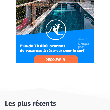
07:21
#Ep10 VLOG : UN SEJOUR SPORTIF PROCHE DE
PARIS !
07:37
#Ep11 VLOG : SÉJOUR AU BORD DE LA SAÔNE
ET AU LAC D’AIGUEBELETTE
05:55
#Ep12 VLOG : ANNECY, ENTRE LAC ET
MONTAGNE
06:26
#Ep13 VLOG : DIRECTION LES LANDES POUR
UN SÉJOUR SPORT & NATURE
07:19
#Ep14 VLOG : TEAM BUILDING DANS LES
LANDES
04:30
#EP15 VLOG : DÉCOUVERTE DU VENTOUX AVEC
ON PISTE !
07:25
Les plus récents