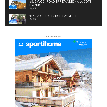
#Ep2 VLOG : ROAD TRIP D'ANNECY À LA CÔTE
D'AZUR !
15:43
#Ep3 VLOG : DIRECTION L'AUVERGNE !
14:24
#EP5 VLOG : GOLF, ESCALADE ET FONDUE EN
MONTAGNE
- Advertisment -
09:34
#EP6 VLOG : SKI & RANDONNÉE DANS LES
ALPES
06:41
#EP7 VLOG : DE LA RAQUETTE EN PLEIN MILIEU
DU BEAUFORTAIN
04:09
#Ep8 VLOG : DÉCOUVERTE DU VERCORS ET DU
BASSIN GRENOBLOIS !
09:04
#Ep9 VLOG : UN SPORTIHOME CHEZ
SPORTIHOME !
07:21
#Ep10 VLOG : UN SEJOUR SPORTIF PROCHE DE
PARIS !