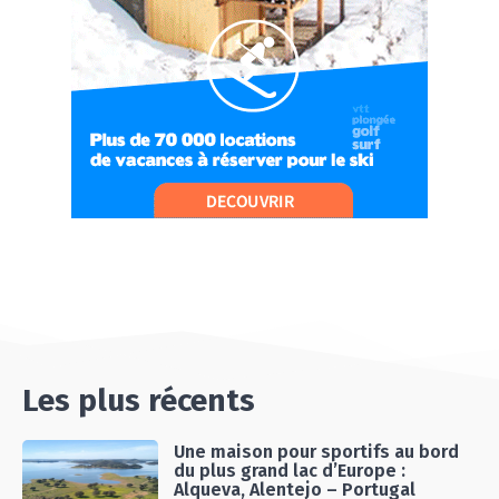
07:37
#Ep11 VLOG : SÉJOUR AU BORD DE LA SAÔNE
ET AU LAC D’AIGUEBELETTE
05:55
#Ep12 VLOG : ANNECY, ENTRE LAC ET
MONTAGNE
06:26
#Ep13 VLOG : DIRECTION LES LANDES POUR
UN SÉJOUR SPORT & NATURE
07:19
#Ep14 VLOG : TEAM BUILDING DANS LES
LANDES
04:30
#EP15 VLOG : DÉCOUVERTE DU VENTOUX AVEC
ON PISTE !
07:25
Les plus récents
Une maison pour sportifs au bord
du plus grand lac d’Europe :
Alqueva, Alentejo – Portugal