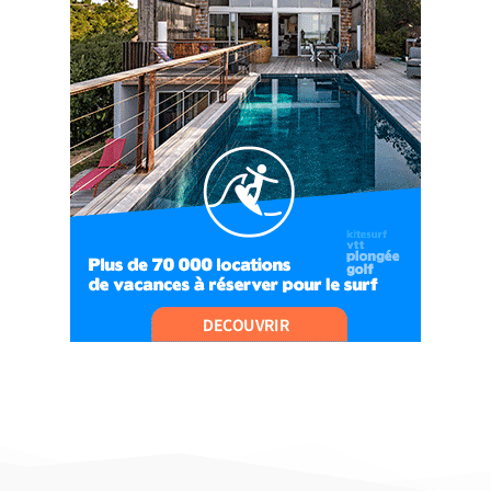
09:04
#Ep9 VLOG : UN SPORTIHOME CHEZ
SPORTIHOME !
07:21
#Ep10 VLOG : UN SEJOUR SPORTIF PROCHE DE
PARIS !
07:37
#Ep11 VLOG : SÉJOUR AU BORD DE LA SAÔNE
ET AU LAC D’AIGUEBELETTE
05:55
#Ep12 VLOG : ANNECY, ENTRE LAC ET
MONTAGNE
06:26
#Ep13 VLOG : DIRECTION LES LANDES POUR
UN SÉJOUR SPORT & NATURE
07:19
#Ep14 VLOG : TEAM BUILDING DANS LES
LANDES
04:30
#EP15 VLOG : DÉCOUVERTE DU VENTOUX AVEC
ON PISTE !
07:25