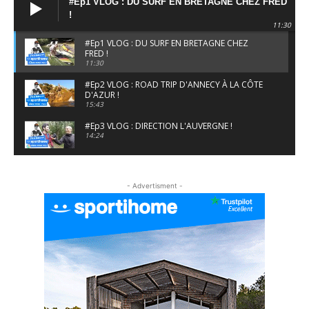
#Ep1 VLOG : DU SURF EN BRETAGNE CHEZ FRED
!
11:30
#Ep1 VLOG : DU SURF EN BRETAGNE CHEZ
FRED !
11:30
#Ep2 VLOG : ROAD TRIP D'ANNECY À LA CÔTE
D'AZUR !
15:43
#Ep3 VLOG : DIRECTION L'AUVERGNE !
14:24
#EP5 VLOG : GOLF, ESCALADE ET FONDUE EN
MONTAGNE
- Advertisment -
09:34
#EP6 VLOG : SKI & RANDONNÉE DANS LES
ALPES
06:41
#EP7 VLOG : DE LA RAQUETTE EN PLEIN MILIEU
DU BEAUFORTAIN
04:09
#Ep8 VLOG : DÉCOUVERTE DU VERCORS ET DU
BASSIN GRENOBLOIS !