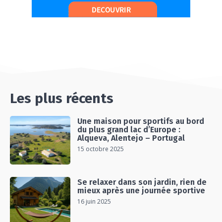
UN SÉJOUR SPORT & NATURE
07:19
#Ep14 VLOG : TEAM BUILDING DANS LES
LANDES
04:30
#EP15 VLOG : DÉCOUVERTE DU VENTOUX AVEC
ON PISTE !
07:25
Les plus récents
Une maison pour sportifs au bord
du plus grand lac d’Europe :
Alqueva, Alentejo – Portugal
15 octobre 2025
Se relaxer dans son jardin, rien de
mieux après une journée sportive
16 juin 2025