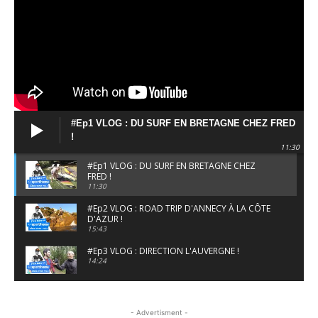
#Ep1 VLOG : DU SURF EN BRETAGNE CHEZ FRED
!
11:30
#Ep1 VLOG : DU SURF EN BRETAGNE CHEZ
FRED !
11:30
#Ep2 VLOG : ROAD TRIP D'ANNECY À LA CÔTE
D'AZUR !
15:43
#Ep3 VLOG : DIRECTION L'AUVERGNE !
14:24
#EP5 VLOG : GOLF, ESCALADE ET FONDUE EN
MONTAGNE
- Advertisment -
09:34