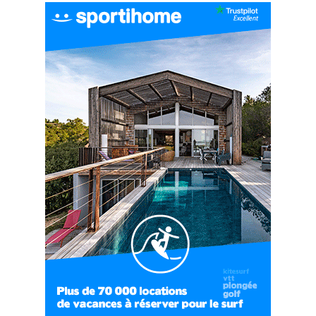
#EP6 VLOG : SKI & RANDONNÉE DANS LES
ALPES
06:41
#EP7 VLOG : DE LA RAQUETTE EN PLEIN MILIEU
DU BEAUFORTAIN
04:09
#Ep8 VLOG : DÉCOUVERTE DU VERCORS ET DU
BASSIN GRENOBLOIS !
09:04
#Ep9 VLOG : UN SPORTIHOME CHEZ
SPORTIHOME !
07:21
#Ep10 VLOG : UN SEJOUR SPORTIF PROCHE DE
PARIS !
07:37
#Ep11 VLOG : SÉJOUR AU BORD DE LA SAÔNE
ET AU LAC D’AIGUEBELETTE
05:55
#Ep12 VLOG : ANNECY, ENTRE LAC ET
MONTAGNE
06:26
#Ep13 VLOG : DIRECTION LES LANDES POUR