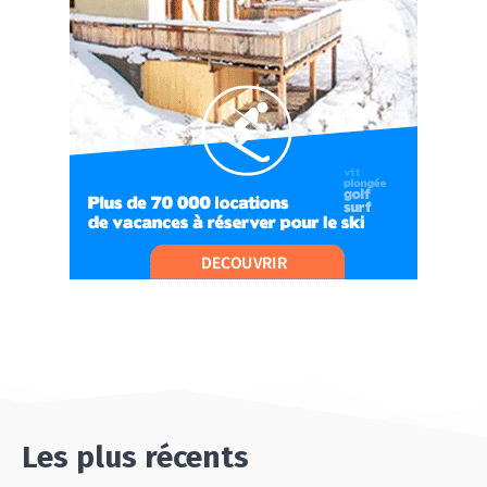
07:21
#Ep10 VLOG : UN SEJOUR SPORTIF PROCHE DE
PARIS !
07:37
#Ep11 VLOG : SÉJOUR AU BORD DE LA SAÔNE
ET AU LAC D’AIGUEBELETTE
05:55
#Ep12 VLOG : ANNECY, ENTRE LAC ET
MONTAGNE
06:26
#Ep13 VLOG : DIRECTION LES LANDES POUR
UN SÉJOUR SPORT & NATURE
07:19
#Ep14 VLOG : TEAM BUILDING DANS LES
LANDES
04:30
#EP15 VLOG : DÉCOUVERTE DU VENTOUX AVEC
ON PISTE !
07:25
Les plus récents