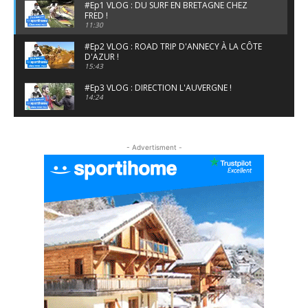
#Ep1 VLOG : DU SURF EN BRETAGNE CHEZ
FRED !
11:30
#Ep2 VLOG : ROAD TRIP D'ANNECY À LA CÔTE
D'AZUR !
15:43
#Ep3 VLOG : DIRECTION L'AUVERGNE !
14:24
#EP5 VLOG : GOLF, ESCALADE ET FONDUE EN
MONTAGNE
- Advertisment -
09:34
#EP6 VLOG : SKI & RANDONNÉE DANS LES
ALPES
06:41
#EP7 VLOG : DE LA RAQUETTE EN PLEIN MILIEU
DU BEAUFORTAIN
04:09
#Ep8 VLOG : DÉCOUVERTE DU VERCORS ET DU
BASSIN GRENOBLOIS !
09:04
#Ep9 VLOG : UN SPORTIHOME CHEZ
SPORTIHOME !