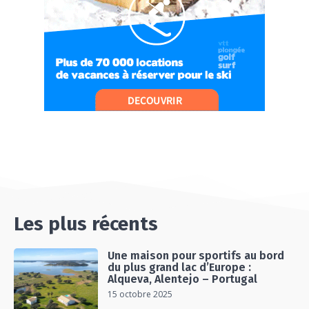
#Ep11 VLOG : SÉJOUR AU BORD DE LA SAÔNE
ET AU LAC D’AIGUEBELETTE
05:55
#Ep12 VLOG : ANNECY, ENTRE LAC ET
MONTAGNE
06:26
#Ep13 VLOG : DIRECTION LES LANDES POUR
UN SÉJOUR SPORT & NATURE
07:19
#Ep14 VLOG : TEAM BUILDING DANS LES
LANDES
04:30
#EP15 VLOG : DÉCOUVERTE DU VENTOUX AVEC
ON PISTE !
07:25
Les plus récents
Une maison pour sportifs au bord
du plus grand lac d’Europe :
Alqueva, Alentejo – Portugal
15 octobre 2025