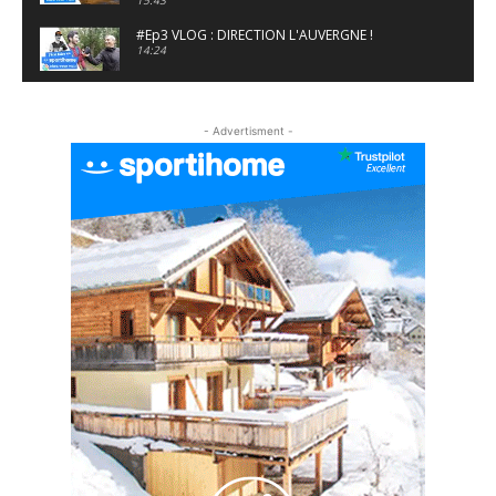
15:43
#Ep3 VLOG : DIRECTION L'AUVERGNE !
14:24
#EP5 VLOG : GOLF, ESCALADE ET FONDUE EN
MONTAGNE
- Advertisment -
09:34
#EP6 VLOG : SKI & RANDONNÉE DANS LES
ALPES
06:41
#EP7 VLOG : DE LA RAQUETTE EN PLEIN MILIEU
DU BEAUFORTAIN
04:09
#Ep8 VLOG : DÉCOUVERTE DU VERCORS ET DU
BASSIN GRENOBLOIS !
09:04
#Ep9 VLOG : UN SPORTIHOME CHEZ
SPORTIHOME !
07:21
#Ep10 VLOG : UN SEJOUR SPORTIF PROCHE DE
PARIS !
07:37